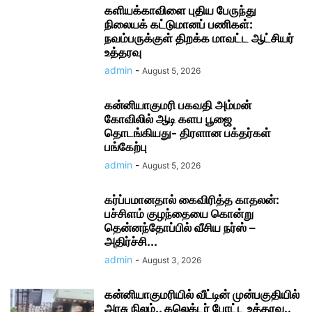
களியக்காவிளை புதிய பேருந்து
நிலையக் கட்டுமானப் பணிகள்:
நவம்பருக்குள் திறக்க மாவட்ட ஆட்சியர்
உத்தரவு
admin
-
August 5, 2026
கன்னியாகுமரி பகவதி அம்மன்
கோவிலில் ஆடி களப பூஜை
தொடங்கியது- திரளான பக்தர்கள்
பங்கேற்பு
admin
-
August 5, 2026
கர்ப்பமானதால் கைவிரித்த காதலன்:
பச்சிளம் குழந்தையை கொன்று
தென்னந்தோப்பில் வீசிய நர்ஸ் –
அதிர்ச்சி...
admin
-
August 3, 2026
கன்னியாகுமரியில் வீட்டின் முன்பகுதியில்
அரசு நிலம்.. கலெக்டர் போட்ட உத்தரவு..