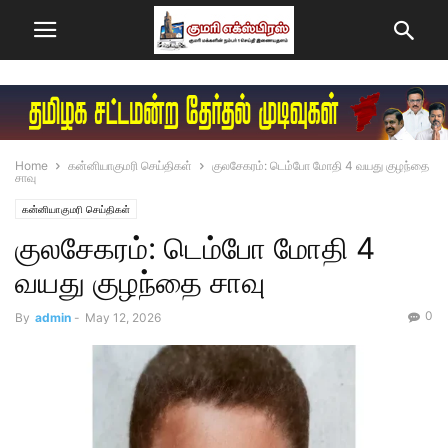
Home
கன்னியாகுமரி செய்திகள்
குலசேகரம்: டெம்போ மோதி 4 வயது குழந்தை
சாவு
கன்னியாகுமரி செய்திகள்
குலசேகரம்: டெம்போ மோதி 4
வயது குழந்தை சாவு
0
By
admin
-
May 12, 2026