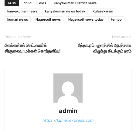
TAGS
child
dies
Kanyakumari District news
kanyakumari news
kanyakumari news today
Kulasekaram
kumari news
Nagercoil news
Nagercoil news today
tempo
Previous article
Next article
பிஎஸ்என்எல் நெட்வொர்க்
ரீத்தாபுரம்: குளத்தில் ஆபத்தாக
சீர்குலைவு: மக்கள் கொந்தளிப்பு!
விழுந்து கிடக்கும் மரம்
admin
https://kumariexpress.com