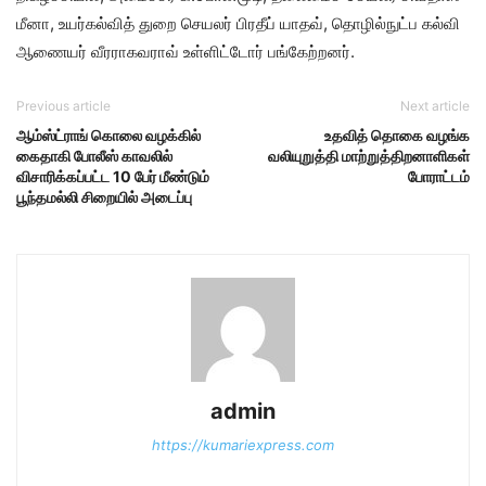
மீனா, உயர்கல்வித் துறை செயலர் பிரதீப் யாதவ், தொழில்நுட்ப கல்வி
ஆணையர் வீரராகவராவ் உள்ளிட்டோர் பங்கேற்றனர்.
Previous article
Next article
ஆம்ஸ்ட்ராங் கொலை வழக்கில்
உதவித் தொகை வழங்க
கைதாகி போலீஸ் காவலில்
வலியுறுத்தி மாற்றுத்திறனாளிகள்
விசாரிக்கப்பட்ட 10 பேர் மீண்டும்
போராட்டம்
பூந்தமல்லி சிறையில் அடைப்பு
admin
https://kumariexpress.com