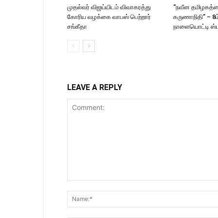
முதல்வர் விஜய்யிடம் விவாகரத்து
“நவீன தமிழகத்தை
கோரிய வழக்கை வாபஸ் பெற்றார்
கருணாநிதி” – 8
சங்கீதா
நாளையொட்டி ஸ்ட
LEAVE A REPLY