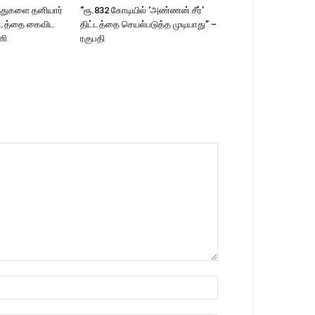
ந்துகளை தனியார்
“ரூ.832 கோடியில் ‘அண்ணன் சீர்’
ட்டத்தை கைவிட
திட்டத்தை செயல்படுத்த முடியாது” –
ணி
ரகுபதி