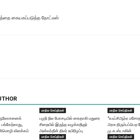
ிலத்தை கையகப்படுத்த நோட்டீஸ்
UTHOR
மாநில செய்திகள்
மாநில செய்திகள்
ய் ஆலோசனைக்
பழநி நில மோசடியில் கைதாகி மதுரை
“எஃப்சிஆர்ஏ மசோ
க பங்கேற்காது,
சிறையில் இருந்த வழக்கறிஞர்
அரசு திரும்பப்பெற 
ிமொழி விளக்கம்
அன்வர்தீன் திடீர் உயிரிழப்பு
மு.க.ஸ்டாலின்
மாநில செய்திகள்
மாநில செய்திகள்