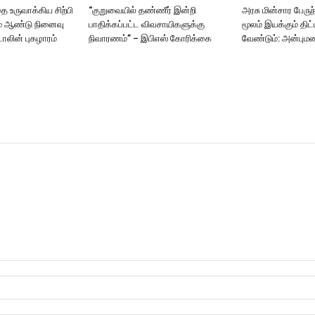
 உருவாக்கிய சிற்பி
“குறுவையில் தண்ணீர் இன்றி
அரசு மின்சார பேரு
ம் ஆண்டு நினைவு
பாதிக்கப்பட்ட விவசாயிகளுக்கு
மூலம் இயக்கும் தி
ாலின் புகழாரம்
நிவாரணம்” – இபிஎஸ் கோரிக்கை
வேண்டும்: அன்பும