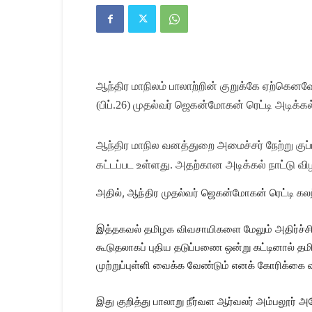
Kanyakumari
Today
News
|
Kumari
News
ஆந்திர மாநிலம் பாலாற்றின் குறுக்கே ஏற்கென
|
Kanyakumari
(பிப்.26) முதல்வர் ஜெகன்மோகன் ரெட்டி அடிக்க
News
ஆந்திர மாநில வனத்துறை அமைச்சர் நேற்று குப்பத்
கட்டப்பட உள்ளது. அதற்கான அடிக்கல் நாட்டு வி
அதில், ஆந்திர முதல்வர் ஜெகன்மோகன் ரெட்டி க
இத்தகவல் தமிழக விவசாயிகளை மேலும் அதிர்ச்சி
கூடுதலாகப் புதிய தடுப்பணை ஒன்று கட்டினால் த
முற்றுப்புள்ளி வைக்க வேண்டும் எனக் கோரிக்கை வ
இது குறித்து பாலாறு நீர்வள ஆர்வலர் அம்பலூர் அ