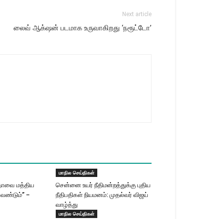
Next article
லைவ் ஆக்‌ஷன் படமாக உருவாகிறது ‘நரூட்டோ’
மாநில செய்திகள்
தாவை மத்திய
சென்னை உயர் நீதிமன்றத்துக்கு புதிய
வேண்டும்” –
நீதிபதிகள் நியமனம்: முதல்வர் விஜய்
வாழ்த்து
மாநில செய்திகள்