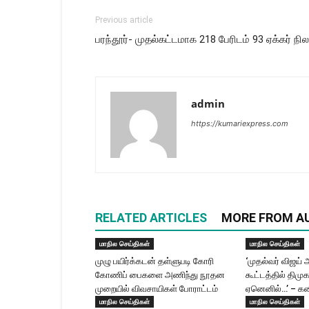
Previous article
பரந்தூர்- முதல்கட்டமாக 218 பேரிடம் 93 ஏக்கர் ந
admin
https://kumariexpress.com
RELATED ARTICLES
MORE FROM A
மாநில செய்திகள்
மாநில செய்திகள்
முழு பயிர்க்கடன் தள்ளுபடி கோரி
‘முதல்வர் விஜ
கோணிப் பைகளை அணிந்து நூதன
கூட்டத்தில் திமு
முறையில் விவசாயிகள் போராட்டம்
ஏனெனில்…’ – கன
மாநில செய்திகள்
மாநில செய்திகள்