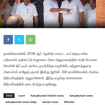
நாகர்கோவிலில் 2018 ஆம் ஆண்டு மாவட்ட கூட்டுறவு சங்க
பதிவாளர் நடுகாட்டு ராஜாவை அரசு அலுவலகத்தில் சாதி பெயரை
சொல்லி திட்டியும் தாக்க முயற்சித்த வழக்கில், சுற்றுலாத்துறை
அமைச்சர் ராஜேஷ் குமார் இன்று (ஜூன். 30) நாகர்கோவில் அமர்வு
நீதிமன்றத்தில் ஆஜராகினார். இந்த வழக்கு விசாரணை
நீதிமன்றத்தில் நடைபெற்று வருகிறது.
TAGS
court
Kanyakumari District news
kanyakumari news
kanyakumari news today
kumari news
Minister