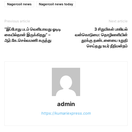
Nagercoil news
Nagercoil news today
Previous article
Next article
“இப்​போது படம் வெளி​யா​வது ஓடிடி
3 சிறுமிகள் பாலியல்
கையில்​தான் இருக்​கிறது” –
வன்கொடுமை: தொழிலாளியின்
ஆர்.கே.செல்​வ​மணி கருத்து
தூக்கு தண்டனையை உறுதி
செய்தது உயர் நீதிமன்றம்
admin
https://kumariexpress.com