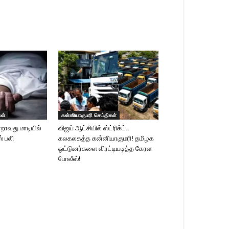
கள்
கன்னியாகுமரி செய்திகள்
றாவது மாடியில்
விஜய் ஆட்சியில் ஸ்ட்ரிக்ட்..
ஸ் பலி
கலகலகத்த கன்னியாகுமரி! தமிழக
ஓட்டுனர்களை விரட்டியடித்த கேரள
போலீஸ்!