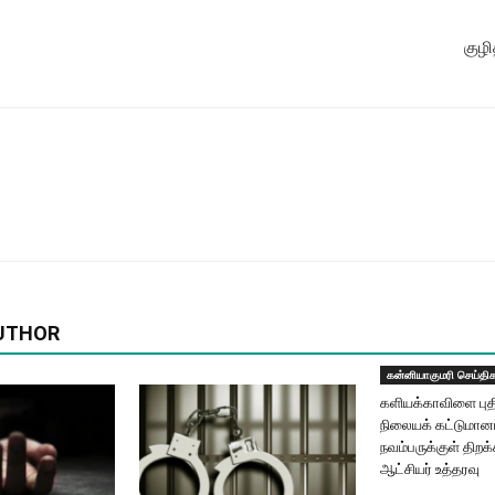
குழி
UTHOR
கன்னியாகுமரி செய்தி
களியக்காவிளை புதி
நிலையக் கட்டுமான
நவம்பருக்குள் திறக
ஆட்சியர் உத்தரவு