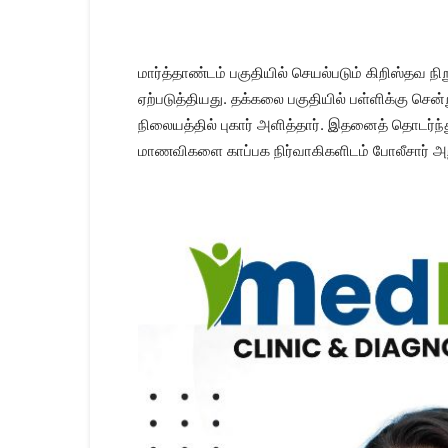
Kanyakumari
Today
News
|
மார்த்தாண்டம் பகுதியில் செயல்படும் கிறிஸ்தவ
Kumari
ஏற்படுத்தியது. தக்கலை பகுதியில் பள்ளிக்கு சென
News
நிலையத்தில் புகார் அளித்தார். இதனைத் தொடர்ந்த
|
Kanyakumari
மாணவிகளை காப்பக நிர்வாகிகளிடம் போலீசார் அற
News