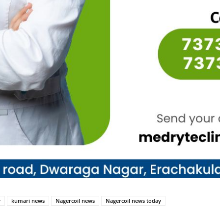
y
kumari news
Nagercoil news
Nagercoil news today