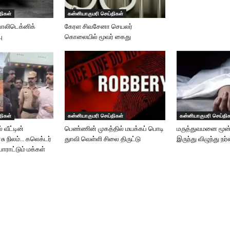
திகள்
கன்னியாகுமரி செய்திகள்
பாலிடெக்னிக்
கேரள சிவசேனா செயலர்
ு
கொலையில் மூவர் கைது
திகள்
கன்னியாகுமரி செய்திகள்
கன்னியாகுமரி செய்தி
 வீட்டின்
பெண்ணின் முகத்தில் மயக்கப் பொடி
மருத்துவமனை மூன்
சு நிலம்.. கலெக்டர்
துாவி வெள்ளி சிலை திருட்டு
இருந்து விழுந்து நர்
பாராட்டும் மக்கள்