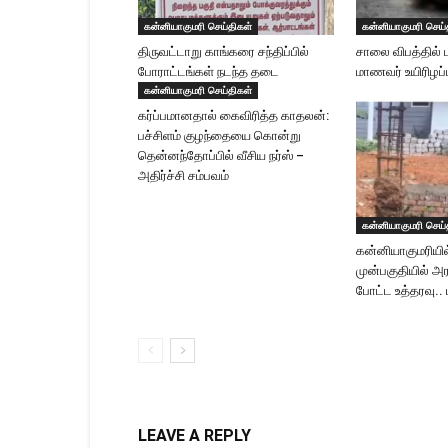
கன்னியாகுமரி செய்திகள்
கன்னியாகுமரி செய்
திருவட்டாறு காங்கரை சந்திப்பில்
சாலை விபத்தில் 
போராட்டங்கள் நடந்த தடை
மாணவர் உயிரிழப்ப
கன்னியாகுமரி செய்திகள்
கர்ப்பமானதால் கைவிரித்த காதலன்:
பச்சிளம் குழந்தையை கொன்று
தென்னந்தோப்பில் வீசிய நர்ஸ் –
அதிர்ச்சி சம்பவம்
கன்னியாகுமரி செய்
கன்னியாகுமரியில்
முன்பகுதியில் அர
போட்ட உத்தரவு.. 
LEAVE A REPLY