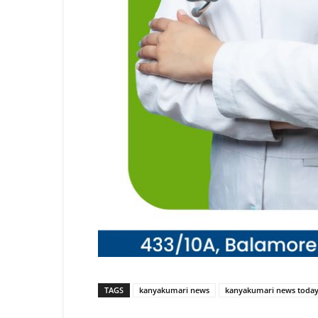
TAGS
kanyakumari news
kanyakumari news toda