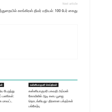
Next article
த்துறையில் காங்கிரஸ் திடீர் மறியல்: 100 பேர் கைது
கள்
கன்னியாகுமரி செய்திகள்
ய பேருந்து
கன்னியாகுமரி பகவதி அம்மன்
ப் பணிகள்:
கோவிலில் ஆடி களப பூஜை
்க மாவட்ட
தொடங்கியது- திரளான பக்தர்கள்
பங்கேற்பு