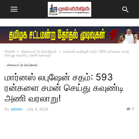
Home
விளையாட்டு செய்திகள்
மார்னஸ் லபுஷேன் சதம்: 593 ரன்களை சமன்
செய்து கவுண்டி அணி வரலாறு!
விளையாட்டு செய்திகள்
மார்னஸ் லபுஷேன் சதம்: 593
ரன்களை சமன் செய்து கவுண்டி
அணி வரலாறு!
0
By
admin
-
July 4, 2024