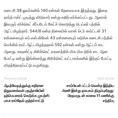
கடைசி 38 ஓவர்களில் 140 ரன்கள் தேவையாக இருந்தது. இதை
நார்த் ஈஸ்ட் முடித்து விடுவார் என்று எதிர்பார்க்கப்பட்டது. ஆனால்
இவரும் விக்கெட் கீப்பரிடம் கேட்ச் கொடுத்து டெய்லர் பந்தில்
ஆட்டமிழந்தார். 544/8 என்ற நிலையில் வான் டெர் கார்ட்டன் 31
ரன்களையும் எம்.எஸ்.கிரேன் 43 ரன்களையும் எடுக்க கடைசி பந்தில்
மெக்கில் ராய் ஆட்டமிழந்ததால் 592 ரன்கள் என்று ஆட்டம் டை
ஆனது. கவுண்ட்டி கிரிக்கெட் வரலாற்றில் மிக மிக த்ரில் டை ஆன
போட்டி என்று இங்கிலாந்து கிரிக்கெட் வட்டாரங்களில் இந்தப் போட்டி
விதந்தோதப்பட்டு வருகிறது.
Previous article
Next article
ஆயுர்வேதத்துக்கு எதிரான
சாம்பியன் பட்டம் வென்ற இந்திய
நிறுவனங்கள் பதஞ்சலியின்
அணி இன்று தாயகம் திரும்புகிறது:
நற்பெயரைக் கெடுக்க முயற்சி:
பிரதமருடன் காலை 11 மணிக்கு
பாபா ராம்தேவ் குற்றச்சாட்டு
சந்திப்பு