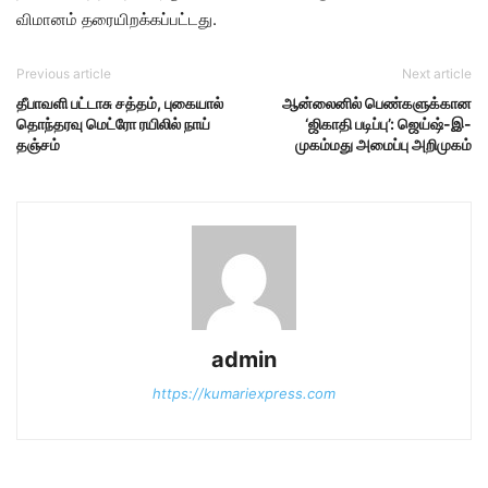
விமானம் தரை​யிறக்​கப்​பட்​டது.
Previous article
Next article
தீபாவளி பட்டாசு சத்தம், புகையால்
ஆன்லைனில் பெண்களுக்கான
தொந்தரவு மெட்ரோ ரயிலில் நாய்
‘ஜிகாதி படிப்பு’: ஜெய்ஷ்-இ-
தஞ்சம்
முகம்மது அமைப்பு அறிமுகம்
admin
https://kumariexpress.com