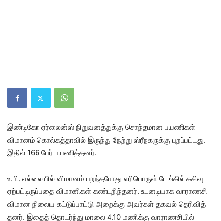
இண்​டிகோ ஏர்​லைன்ஸ் நிறு​வனத்​துக்கு சொந்​த​மான பயணி​கள்
விமானம் கொல்​கத்​தா​வில் இருந்து நேற்று ஸ்ரீநகருக்கு புறப்​பட்​டது.
இ​தில் 166 பேர் பயணித்​தனர்.
உ.பி. எல்​லை​யில் விமானம் பறந்​த​போது எரிபொருள் டேங்​கில் கசிவு
ஏற்​பட்​டிருப்​பதை விமானிகள் கண்​டறிந்தனர். உடனடி​யாக வாராணசி
விமான நிலைய கட்​டுப்பாட்டு அறைக்கு அவர்கள் தகவல் தெரி​வித்​
தனர். இதைத் தொடர்ந்து மாலை 4.10 மணிக்கு வாராணசியில்