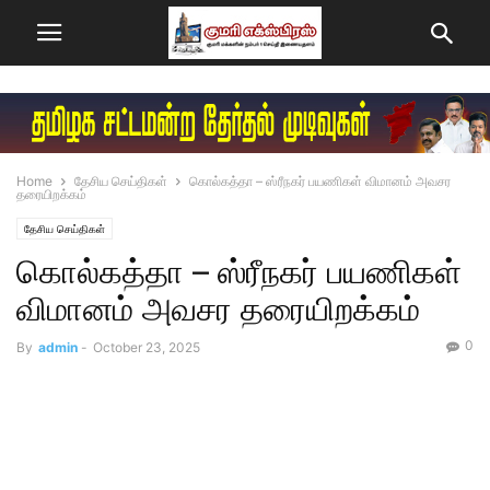
Home
தேசிய செய்திகள்
கொல்கத்தா – ஸ்ரீநகர் பயணிகள் விமானம் அவசர
தரையிறக்கம்
தேசிய செய்திகள்
கொல்கத்தா – ஸ்ரீநகர் பயணிகள்
விமானம் அவசர தரையிறக்கம்
0
By
admin
-
October 23, 2025