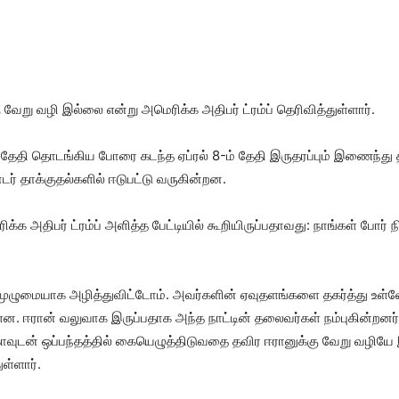
ு வேறு வழி இல்லை என்று அமெரிக்க அதிபர் ட்ரம்ப் தெரி​வித்​துள்​ளார்.
் தேதி தொடங்கிய போரை கடந்த ஏப்​ரல் 8-ம் தேதி இருதரப்​பும் இணைந்து 
் தாக்​குதல்​களில் ஈடு​பட்டு வரு​கின்​றன.
க அதிபர் ட்ரம்ப் அளித்த பேட்​டி​யில் கூறி​யிருப்​ப​தாவது: நாங்​கள் போர் ந
​மை​யாக அழித்​து​விட்​டோம். அவர்​களின் ஏவுதளங்​களை தகர்த்து உள்​ள
. ஈரான் வலு​வாக இருப்​ப​தாக அந்த நாட்​டின் தலை​வர்​கள் நம்​பு​கின்​றன
ா​வுடன் ஒப்​பந்​தத்​தில் கையெழுத்​திடு​வதை தவிர ஈரானுக்கு வேறு வழியே இ
ள்​ளார்.