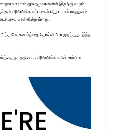
ன்​மூலம் ஈரான் துறை​முகங்​களில் இருந்து வரும்
ுக்​கும் அமெரிக்க கப்​பல்​கள் மீது ஈரான் ராணுவம்
கடற்​படை தெரி​வித்​துள்​ளது.
்த பேச்​சு​வார்த்தை தோல்​வி​யில் முடிந்​தது. இந்த
்த்தை நடத்​தி​னார். அமெரிக்​கா​வின் சார்​பில்