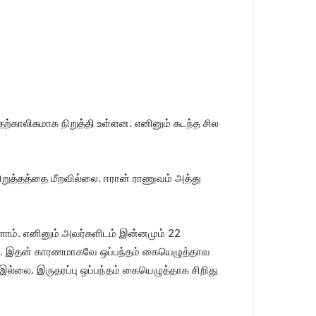
தற்​காலிகமாக நிறுத்தி உள்ளன. எனினும் கடந்த சில
ிறுத்​தத்தை மீற​வில்​லை. ஈரான் ராணுவம் அத்​து​
ோம். எனினும் அவர்​களிடம் இன்​ன​மும் 22
ர். இதன்​ காரண​மாகவே ஒப்​பந்​தம் கையெழுத்​தாவ​
ல்​லை. இருதரப்பு ஒப்​பந்​தம் கையெழுத்​தாக சிறிது