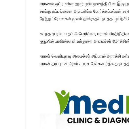
ஈரானை ஒட்டி உள்ள ஹார்​முஸ் ஜலசந்​தி​யின் இரு​பு
சரக்கு கப்​பல்​களை அமெரிக்க போர்க்​கப்​பல்​கள் தடு
நேற்று ட்ரோன்​கள் மூலம் தாக்​குதல் நடத்த முயற்சி ச
கடந்த ஏப்​ரல் மாதம் அமெரிக்​கா, ஈரான் பிர​தி​நி​த
சூழலில் பாகிஸ்​தான் உள்​துறை அமைச்​சர் மோக்​சின்
ஈரான் வெளி​யுறவு அமைச்​சர் அப்​பாஸ் அராக்சி உள்​ளி
ஈரான் தரப்​புடன்​ அவர்​ சமரச பேச்​சு​வார்த்​தை நடத