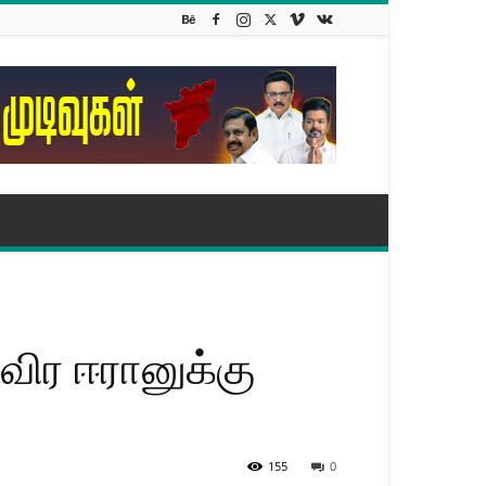
ிர ஈரானுக்கு
155
0