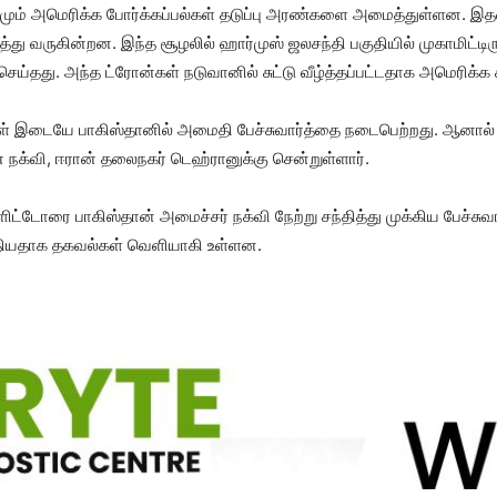
ற​மும் அமெரிக்க போர்க்​கப்​பல்​கள் தடுப்பு அரண்​களை அமைத்​துள்​ளன. இத
த்து வரு​கின்​றன. இந்த சூழலில் ஹார்​முஸ் ஜலசந்தி பகு​தி​யில் முகாமிட்​டிர
ெய்​தது. அந்த ட்ரோன்​கள் நடு​வானில் சுட்டு வீழ்த்​தப்​பட்​ட​தாக அமெரிக்க 
ி​கள் இடையே பாகிஸ்​தானில் அமைதி பேச்​சு​வார்த்தை நடை​பெற்​றது. ஆனால் அந
 நக்​வி, ஈரான் தலைநகர் டெஹ்​ரானுக்கு சென்​றுள்​ளார்.
ட்​டோரை பாகிஸ்​தான் அமைச்​சர் நக்வி நேற்று சந்​தித்து முக்​கிய பேச்​சு​வார
்​தி​ய​தாக தகவல்​கள்​ வெளி​யாகி உள்​ளன.