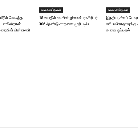
உலக செய்திகள்
உலக செய்திகள்
மீரில் வெடித்த
18 வயதில் உலகின் இளம் பேராசிரியர்:
இந்திய, சீனப் பொரு
 – பாகிஸ்தான்
306 ஆண்டு சாதனை முறியடிப்பு
வரி: மசோதாவுக்கு
ுறையின் பின்னணி
அவை ஒப்புதல்