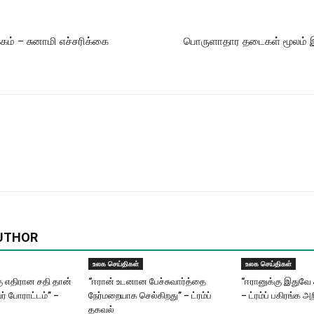
க்கம் – சுனாமி எச்சரிக்கை
பொருளாதார தடைகள் மூலம் இந
UTHOR
உலக செய்திகள்
உலக செய்திகள்
கு எதிரான சதி தான்
“ஈரான் உடனான பேச்சுவார்த்தை
“ஈரானுக்கு இதுவே 
 போராட்டம்” –
நேர்மறையாக செல்கிறது” – ட்ரம்ப்
– ட்ரம்ப் பகிரங்க அற
தகவல்