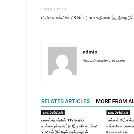
Previous article
பிலிப்பைன்ஸில் 7.8 ரிக்டரில் சக்திவாய்ந்த நிலநடு
admin
https://kumariexpress.com
RELATED ARTICLES
MORE FROM A
உலக செய்திகள்
உலக செய்திகள்
பாலஸ்தீனத்தில் 112 பேரின்
“எங்கள் ஆட்சிக்
உடல்களுக்கு கூட்டு இறுதிச் சடங்கு:
வங்கதேச மாணவர்
2023-ல் இஸ்ரேல் தாக்குதலில்
ஷேக் ஹசினா