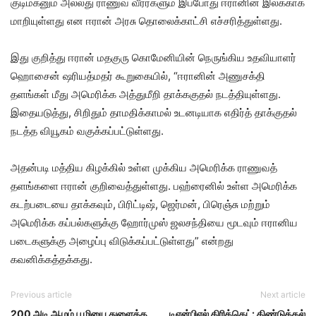
குடிமகனும் அல்லது ராணுவ வீரர்களும் இப்போது ஈரானின் இலக்காக
மாறியுள்ளது என ஈரான் அரசு தொலைக்காட்சி எச்சரித்துள்ளது.
இது குறித்து ஈரான் மதகுரு கொமேனியின் நெருங்கிய உதவியாளர்
ஹொசைன் ஷரியத்மதர் கூறுகையில், “ஈரானின் அணுசக்தி
தளங்கள் மீது அமெரிக்க அத்துமீறி தாக்ககுதல் நடத்தியுள்ளது.
இதையடுத்து, சிறிதும் தாமதிக்காமல் உடனடியாக எதிர்த் தாக்குதல்
நடத்த வியூகம் வகுக்கப்பட்டுள்ளது.
அதன்படி மத்திய கிழக்கில் உள்ள முக்கிய அமெரிக்க ராணுவத்
தளங்களை ஈரான் குறிவைத்துள்ளது. பஹ்ரைனில் உள்ள அமெரிக்க
கடற்படையை தாக்கவும், பிரிட்டிஷ், ஜெர்மன், பிரெஞ்சு மற்றும்
அமெரிக்க கப்பல்களுக்கு ஹோர்முஸ் ஜலசந்தியை மூடவும் ஈரானிய
படைகளுக்கு அழைப்பு விடுக்கப்பட்டுள்ளது” என்றது
கவனிக்கத்தக்கது.
Previous article
Next article
200 அடி ஆழம் பூமியை துளைத்த
டிஎன்பிஎல் கிரிக்கெட்: திண்டுக்கல்