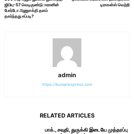
ஜிபியு-57 வெடிகுண்டு: ஈரானின்
டிராகன்ஸ் வெற்றி
போர்டோ அணுசக்தி தளம்
தகர்ந்தது எப்படி?
admin
https://kumariexpress.com
RELATED ARTICLES
பாக்., சவுதி, துருக்கி இடையே முத்தரப்பு