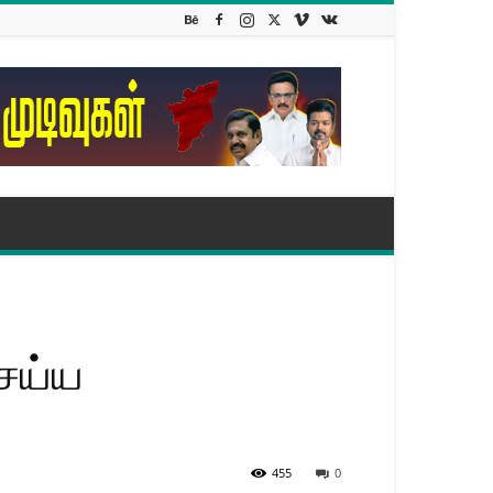
ெய்ய
455
0