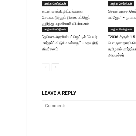
மாநில செய்திகள்
மாநில செய்திகள்
கடன் வாங்கி திட்டங்களை
சொன்னதை செய்
செயல்படுத்தும் நிலை: பட்ஜெட்
பட்ஜெட்’ – மு.க.
குறித்து பழனிசாமி விமர்சனம்
மாநில செய்திகள்
மாநில செய்திகள்
“தவெக அரசின் பட்ஜெட்டில் ‘பெயர்
“2036-க்குள் 1.5 
மாற்றம்’ மட்டுமே உள்ளது” – உதயநிதி
பொருளாதாரம் 
விமர்சனம்
தமிழகம் மாற்றப்பட
அமைச்சர்
LEAVE A REPLY