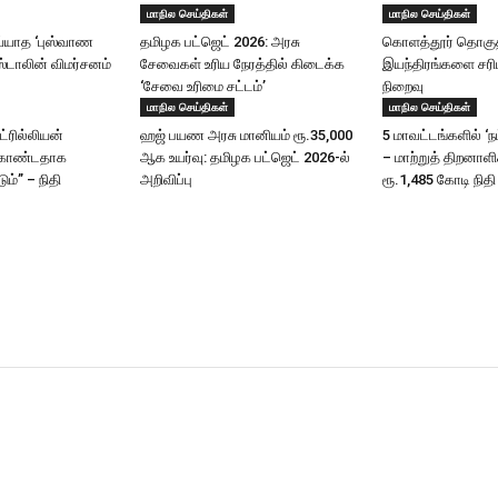
மாநில செய்திகள்
மாநில செய்திகள்
யாத ‘புஸ்வாண
தமிழக பட்ஜெட் 2026: அரசு
கொளத்தூர் தொகுதி
ஸ்டாலின் விமர்சனம்
சேவைகள் உரிய நேரத்தில் கிடைக்க
இயந்திரங்களை சரிப
‘சேவை உரிமை சட்டம்’
நிறைவு
மாநில செய்திகள்
மாநில செய்திகள்
ட்ரில்லியன்
ஹஜ் பயண அரசு மானியம் ரூ.35,000
5 மாவட்டங்களில் ‘ந
கொண்டதாக
ஆக உயர்வு: தமிழக பட்ஜெட் 2026-ல்
– மாற்றுத் திறனாள
ும்” – நிதி
அறிவிப்பு
ரூ.1,485 கோடி நிதி