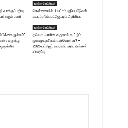
மாநில செய்திகள்
 வாக்குப்பதிவு
சென்னையில் 1 லட்சம் புதிய வீடுகள்
ார்க்கும் பணி
கட்டப்படும்: பட்ஜெட்டில் அறிவிப்பு
மாநில செய்திகள்
ம்பிக்கை இல்லம்’
தவெக அரசின் வருவாய் கூட்டும்
ிகள் நலனுக்கு
முன்முயற்சிகள் என்னென்ன? –
 ஒதுக்கீடு
2026 பட்ஜெட் உரையில் மரிய வில்சன்
விவரிப்பு