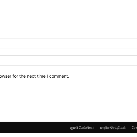
owser for the next time I comment.
குமரி செய்திகள்
மாநில செய்திகள்
தேச