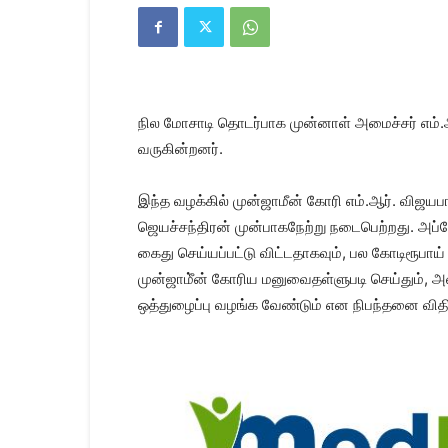
Kanyakumari
Today
News
|
Kumari
News
நில மோசாடி தொடர்பாக முன்னாள் அமைச்சர் எம்.ஆர்
|
Kanyakumari
வருகின்றனர்.
News
இந்த வழக்கில் முன்ஜாமீன் கோரி எம்.ஆர். விஜயப
ஜெயச்சந்திரன் முன்பாகநேற்று நடைபெற்றது. அப
கைது செய்யப்பட்டு விட்டதாகவும், பல கோடிரூபாய் 
முன்ஜாமீ்ன் கோரிய மனுவைதள்ளுபடி செய்தும்,
ஒத்துழைப்பு வழங்க வேண்டும் என நிபந்தனை விதித்