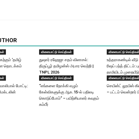
UTHOR
கள்
விளையாட்டு செய்திகள்
விளையாட்டு செய்திகள
்கும் ‘தமிழ்
துஷார் ரஹேஜா சதம் விளாசல்:
உத்தராகண்டில் வீடு 
ாளை தொடக்கம்
திருப்பூர் தமிழன்ஸ் அபார வெற்றி |
ரிஷப் பந்த் திட்டம்: ப
TNPL 2026
தாமியிடம் முறையீடு
கள்
விளையாட்டு செய்திகள்
விளையாட்டு செய்திகள
ாலிபால் போட்டி:
“எங்களை நோக்கி எழும்
செயின்ட் லூயிஸ் கி
ேக்டலின்
கேள்விகளுக்கு ஆக.15-ல் பதிலடி
– பட்டம் வென்றார் 
கொடுப்போம்” – பயிற்சியாளர் கவுதம்
கம்பீர்