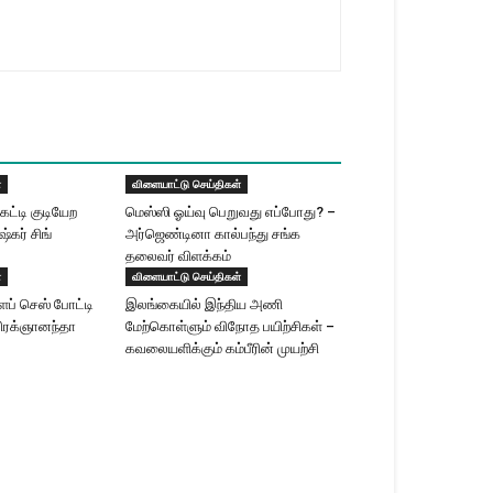
்
விளையாட்டு செய்திகள்
கட்டி குடியேற
மெஸ்ஸி ஓய்வு பெறுவது எப்போது? –
ுஷ்கர் சிங்
அர்ஜெண்டினா கால்பந்து சங்க
தலைவர் விளக்கம்
்
விளையாட்டு செய்திகள்
ளப் செஸ் போட்டி
இலங்கையில் இந்திய அணி
பிரக்ஞானந்தா
மேற்கொள்ளும் விநோத பயிற்சிகள் –
கவலையளிக்கும் கம்பீரின் முயற்சி