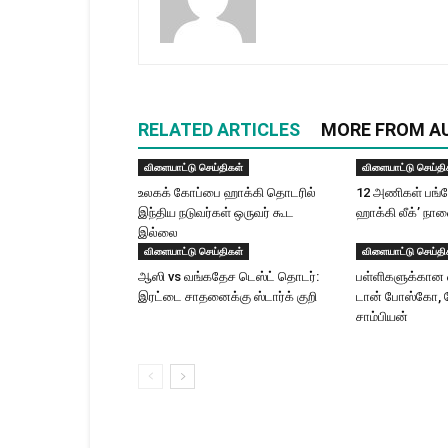
RELATED ARTICLES
MORE FROM A
விளையாட்டு செய்திகள்
விளையாட்டு செய்தி
உலகக் கோப்பை ஹாக்கி தொடரில்
12 அணிகள் பங்கேற
இந்திய நடுவர்கள் ஒருவர் கூட
ஹாக்கி லீக்’ ந
இல்லை
விளையாட்டு செய்திகள்
விளையாட்டு செய்தி
ஆஸி vs வங்கதேச டெஸ்ட் தொடர்:
பள்ளிகளுக்கான வ
இரட்டை சாதனைக்கு ஸ்டார்க் குறி
டான் போஸ்கோ, ம
சாம்பியன்