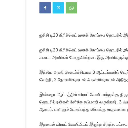
Kanyakumari
Today
News
|
Kumari
News
ஐசிசி டி20 கிரிக்கெட் உலகக் கோப்பை தொடரில் 
|
Kanyakumari
News
ஐசிசி டி20 கிரிக்கெட் உலகக் கோப்பை தொடரில் இன்
கனடா அணிகள் மோதுகின்றன. இரு அணிகளுக்கும
இந்திய அணி தொடர்ச்சியாக 3 ஆட்டங்களில் வெற்ற
வெற்றி, 2 தோல்விகளுடன் 4 புள்ளிகளுடன் அடுத்த 
இன்றைய ஆட்டத்தில் விராட் கோலி பார்முக்கு திர
தொடரில் ரன்கள் சேர்க்க தடுமாறி வருகிறார். 3 ஆ
ஆனார். எனினும் வேகப்பந்து வீச்சுக்கு சாதகமான
இதனால் விராட் கோலியிடம் இருந்த சிறந்த மட்டை வ