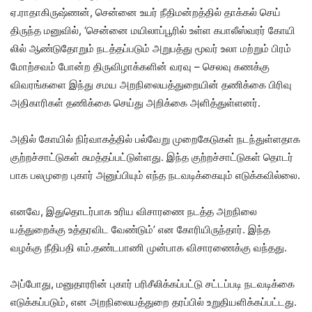
ஏ.ரா​தாகிருஷ்ணன், சென்னை உயர் நீதி​மன்​றத்​தில் தாக்​கல் செய்​
திருந்த மனு​வில், ‘சென்னை மயி​லாப்​பூரில் உள்ள கபாலீஸ்​வரர் கோயி​
லில் ஆண்​டு​தோறும் நடத்​தப்​படும் அறு​பத்து மூவர் உலா மற்​றும் பிரம்​
மோற்​சவம் போன்ற திரு​விழாக்​களின் வரவு – செலவு கணக்கு
விவரங்​களை இந்து சமய அறநிலை​யத்​துறை​யின் தணிக்கை பிரிவு
அதி​காரி​கள் தணிக்கை செய்து அறிக்கை அளித்​துள்​ளனர்.
அதில் கோயில் நிர்​வாகத்​தில் பல்​வேறு முறை​கேடு​கள் நடந்​துள்​ள​தாக
குற்​றச்​சாட்​டு​கள் சுமத்​தப்​பட்​டுள்​ளது. இந்த குற்​றச்​சாட்​டு​கள் தொடர்​
பாக பலமுறை புகார் அனுப்​பி​யும் எந்த நடவடிக்​கை​யும் எடுக்​க​வில்​லை.
எனவே, இதுதொடர்​பாக உரிய விசா​ரணை நடத்த அறநிலை​
யத்துறைக்கு உத்​தரவிட வேண்​டும்’ என கோரி​யிருந்​தார். இந்த
வழக்கு நீதிபதி எம்​.தண்​ட​பாணி முன்​பாக விசா​ரணைக்கு வந்​தது.
அப்​போது, மனு​தா​ரரின் புகார் பரிசீலிக்​கப்​பட்டு சட்​டப்​படி நடவடிக்கை
எடுக்​கப்​படும், என அறநிலை​யத்​துறை தரப்​பில் உறு​தி​யளிக்​கப்​பட்​டது.