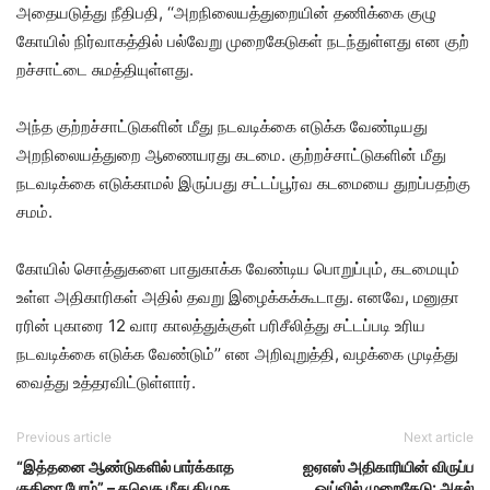
அதையடுத்து நீதிப​தி, ‘‘அறநிலை​யத்​துறை​யின் தணிக்கை குழு
கோயில் நிர்​வாகத்​தில் பல்​வேறு முறை​கேடு​கள் நடந்​துள்​ளது என குற்​
றச்​சாட்டை சுமத்​தி​யுள்​ளது.
அந்த குற்​றச்​சாட்​டு​களின் மீது நடவடிக்கை எடுக்க வேண்​டியது
அறநிலை​யத்​துறை ஆணை​யரது கடமை. குற்​றச்​சாட்​டு​களின் மீது
நடவடிக்கை எடுக்​காமல் இருப்​பது சட்​டப்​பூர்வ கடமையை துறப்​ப​தற்கு
சமம்.
கோயில் சொத்​துகளை பாது​காக்க வேண்​டிய பொறுப்​பும், கடமை​யும்
உள்ள அதி​காரி​கள் அதில் தவறு இழைக்​கக்​கூ​டாது. எனவே, மனு​தா​
ரரின் புகாரை 12 வார காலத்​துக்​குள் பரிசீலித்து சட்​டப்​படி உரிய
நடவடிக்கை எடுக்க வேண்​டும்’’ என அறி​வுறுத்​தி, வழக்கை முடித்​து
வைத்​து உத்​தர​விட்​டுள்​ளார்​.
Previous article
Next article
“இத்தனை ஆண்டுகளில் பார்க்காத
ஐஏஎஸ் அதிகாரியின் விருப்ப
குதிரை பேரம்” – தவெக மீது திமுக
ஓய்வில் முறைகேடு: அசல்