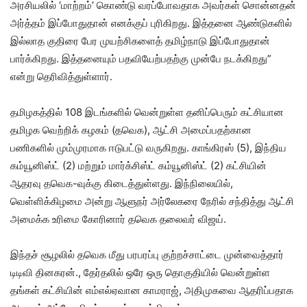
அரசியலில் ‘மாற்றம்’ கொண்டு வரப்போவதாக அவர்கள் சொன்னதன்
அர்த்தம் இப்போதுதான் எனக்குப் புரிகிறது. இத்தனை ஆண்டுகளில்
இல்லாத குதிரை பேர முயற்சிகளைத் தமிழ்நாடு இப்போதுதான்
பார்க்கிறது. இத்தனையும் பதவியேற்பதற்கு முன்பே நடக்கிறது”
என்று தெரிவித்துள்ளார்.
தமிழகத்தில் 108 இடங்களில் வென்றுள்ள தனிப்பெரும் கட்சியான
தமிழக வெற்றிக் கழகம் (தவெக), ஆட்சி அமைப்பதற்கான
பணிகளில் மும்முரமாக ஈடுபட்டு வருகிறது. காங்கிரஸ் (5), இந்திய
கம்யூனிஸ்ட் (2) மற்றும் மார்க்சிஸ்ட் கம்யூனிஸ்ட் (2) கட்சியின்
ஆதரவு தவெக-வுக்கு கிடைத்துள்ளது. இந்நிலையில்,
வெள்ளிக்கிழமை அன்று ஆளுநர் அர்லேகரை நேரில் சந்தித்து ஆட்சி
அமைக்க உரிமை கோரினார் தவெக தலைவர் விஜய்.
இந்தச் சூழலில் தவெக மீது பரபரப்பு குற்றச்சாட்டை முன்வைத்தார்
டிடிவி தினகரன்., தேர்தலில் ஒரே ஒரு தொகுதியில் வென்றுள்ள
தங்கள் கட்சியின் எம்எல்ஏவான காமராஜ், அதிமுகவை ஆதரிப்பதாக