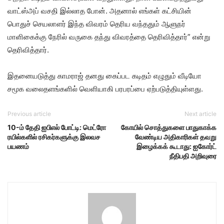
வாட்ஸ்அப் வசதி இல்லாத போன். அதனால் எங்கள் கட்சியின்
பொதுச் செயலாளர் இந்த விவரம் தெரிய வந்ததும் ஆளுநர்
மாளிகைக்கு நேரில் வருகை தந்து விவரத்தை தெரிவித்தார்” என்று
தெரிவித்தார்.
இதனையடுத்து காமராஜ் தனது கைப்பட கடிதம் எழுதும் வீடியோ
சமூக வலைதளங்களில் வெளியாகி பரபரப்பை ஏற்படுத்தியுள்ளது.
Previous article
Next article
10-ம் தேதி ஐபிஎல் போட்டி: மெட்ரோ
கோயில் சொத்துகளை பாதுகாக்க
ரயில்களில் ரசிகர்களுக்கு இலவச
வேண்டிய அதிகாரிகள் தவறு
பயணம்
இழைக்கக் கூடாது: ஐகோர்ட்
நீதிபதி அறிவுரை