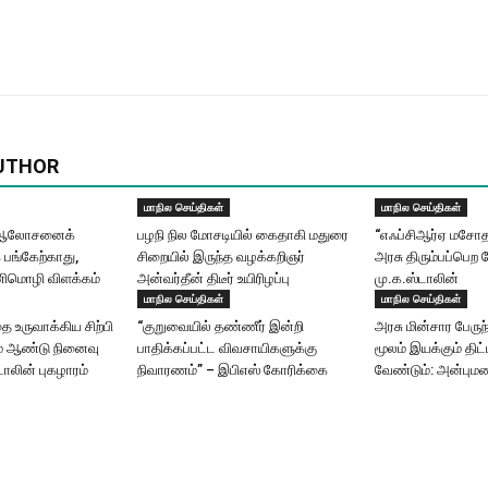
UTHOR
மாநில செய்திகள்
மாநில செய்திகள்
ய் ஆலோசனைக்
பழநி நில மோசடியில் கைதாகி மதுரை
“எஃப்சிஆர்ஏ மசோ
க பங்கேற்காது,
சிறையில் இருந்த வழக்கறிஞர்
அரசு திரும்பப்பெற 
ிமொழி விளக்கம்
அன்வர்தீன் திடீர் உயிரிழப்பு
மு.க.ஸ்டாலின்
மாநில செய்திகள்
மாநில செய்திகள்
 உருவாக்கிய சிற்பி
“குறுவையில் தண்ணீர் இன்றி
அரசு மின்சார பேரு
ம் ஆண்டு நினைவு
பாதிக்கப்பட்ட விவசாயிகளுக்கு
மூலம் இயக்கும் தி
ாலின் புகழாரம்
நிவாரணம்” – இபிஎஸ் கோரிக்கை
வேண்டும்: அன்பும