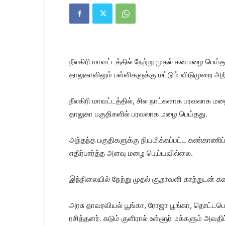
Kanyakumari
Today
News
|
Kumari
News
நீலகிரி மாவட்டத்தில் நேற்று முதல் கனமழை பெய
|
Kanyakumari
தாலுகாவிலும் பள்ளிகளுக்கு மட்டும் விடுமுறை அறி
News
நீலகிரி மாவட்டத்தில், சில நாட்களாக பரவலாக மழை ப
தாலுகா பகுதிகளில் பரவலாக மழை பெய்தது.
அந்தந்த பகுதிகளுக்கு நியமிக்கப்பட்ட கண்காணிப்
எதிர்பார்த்த அளவு மழை பெய்யவில்லை.
இந்நிலையில் நேற்று முதல் சூறாவளி காற்றுடன் 
அரசு தாவரவியல் பூங்கா, ரோஜா பூங்கா, தொட்டப
ரசித்தனர். கடும் குளிரால் உள்ளூர் மக்களும் அவதிப