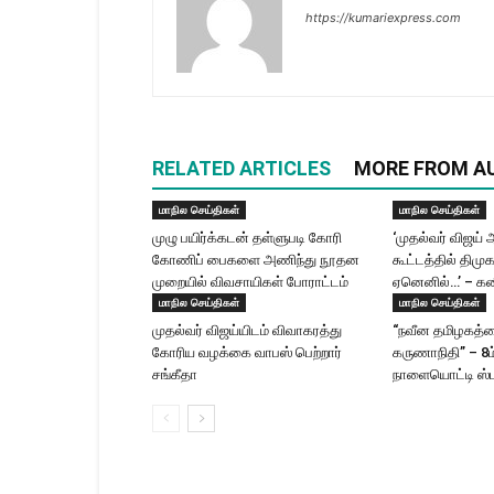
https://kumariexpress.com
RELATED ARTICLES
MORE FROM A
மாநில செய்திகள்
மாநில செய்திகள்
முழு பயிர்க்கடன் தள்ளுபடி கோரி
‘முதல்வர் விஜ
கோணிப் பைகளை அணிந்து நூதன
கூட்டத்தில் திமு
முறையில் விவசாயிகள் போராட்டம்
ஏனெனில்…’ – கன
மாநில செய்திகள்
மாநில செய்திகள்
முதல்வர் விஜய்யிடம் விவாகரத்து
“நவீன தமிழகத்தை
கோரிய வழக்கை வாபஸ் பெற்றார்
கருணாநிதி” – 8
சங்கீதா
நாளையொட்டி ஸ்ட