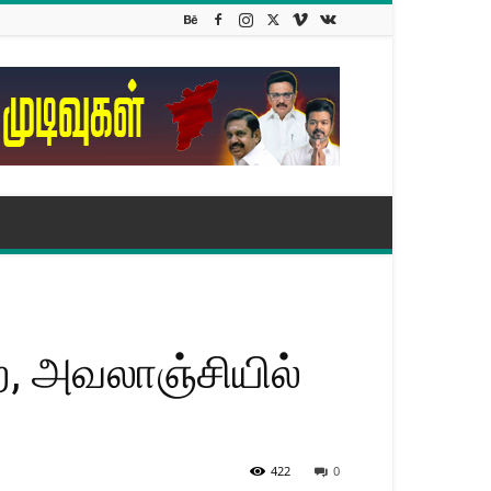
ை, அவலாஞ்சியில்
422
0