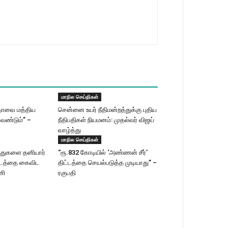
மாநில செய்திகள்
தாவை மத்திய
சென்னை உயர் நீதிமன்றத்துக்கு புதிய
வேண்டும்” –
நீதிபதிகள் நியமனம்: முதல்வர் விஜய்
வாழ்த்து
மாநில செய்திகள்
ந்துகளை தனியார்
“ரூ.832 கோடியில் ‘அண்ணன் சீர்’
ட்டத்தை கைவிட
திட்டத்தை செயல்படுத்த முடியாது” –
ணி
ரகுபதி