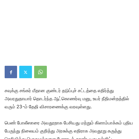
சவுக்கு சங்கர் மீதான குண்டர் தடுப்புச் சட்டத்தை எதிர்த்து
அவரதுதாயார் தொடர்ந்த ஆட்கொணர்வு மனு, உயர் நீதிமன்றத்தில்
வரும் 23-ம் தேதி விசாரணைக்கு வரவுள்ளது.
பெண் போலீஸாரை அவதூறாக பேசியது மற்றும் கிளாம்பாக்கம் புதிய
பேருந்து நிலையம் குறித்து அரசுக்கு எதிராக அவதூறு கருத்து
தெரிவித்து பொதுமக்களை போராடத் தூண்டியது உள்ளிட்ட