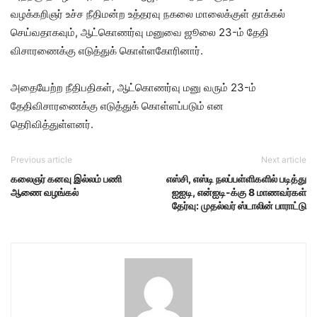
வழக்கறிஞர் உச்ச நீதிமன்ற உத்தரவு நகலை மாலைக்குள் தாக்கல்
செய்வதாகவும், ஆட்கொணர்வு மனுவை ஜூலை 23-ம் தேதி
விசாரணைக்கு எடுத்துக் கொள்ளகோரினார்.
அதையேற்ற நீதிபதிகள், ஆட்கொணர்வு மனு வரும் 23-ம்
தேதிவிசாரணைக்கு எடுத்துக் கொள்ளப்படும் என
தெரிவித்துள்ளனர்.
Previous article
Next article
கலைஞர் கனவு இல்லம் பணி
எஸ்சி, எஸ்டி நலப்பள்ளிகளில் படித்து
ஆணை வழங்கல்
ஐஐடி, என்ஐடி-க்கு 8 மாணவர்கள்
தேர்வு: முதல்வர் ஸ்டாலின் பாராட்டு