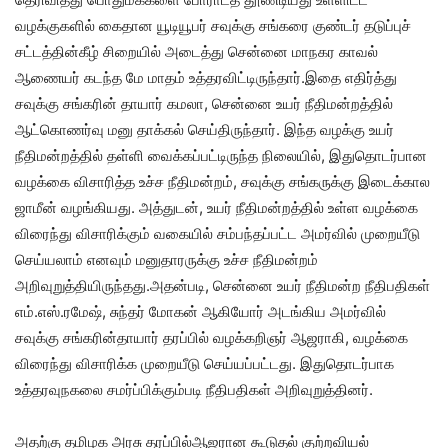
வழக்குகளில் கைதான யூடியூபர் சவுக்கு சங்கரை குண்டர் தடுப்புச்
சட்டத்தின்கீழ் சிறையில் அடைத்து சென்னை மாநகர காவல்
ஆணையர் கடந்த மே மாதம் உத்தரவிட்டிருந்தார்.இதை எதிர்த்து
சவுக்கு சங்கரின் தாயார் கமலா, சென்னை உயர் நீதிமன்றத்தில்
ஆட்கொணர்வு மனு தாக்கல் செய்திருந்தார். இந்த வழக்கு உயர்
நீதிமன்றத்தில் தள்ளி வைக்கப்பட்டிருந்த நிலையில், இதுதொடர்பான
வழக்கை விசாரித்த உச்ச நீதிமன்றம், சவுக்கு சங்கருக்கு இடைக்கால
ஜாமீன் வழங்கியது. அத்துடன், உயர் நீதிமன்றத்தில் உள்ள வழக்கை
விரைந்து விசாரிக்கும் வகையில் சம்பந்தப்பட்ட அமர்வில் முறையீடு
செய்யலாம் எனவும் மனுதாரருக்கு உச்ச நீதிமன்றம்
அறிவுறுத்தியிருந்தது.அதன்படி, சென்னை உயர் நீதிமன்ற நீதிபதிகள்
எம்.எஸ்.ரமேஷ், சுந்தர் மோகன் ஆகியோர் அடங்கிய அமர்வில்
சவுக்கு சங்கரின்தாயார் தரப்பில் வழக்கறிஞர் ஆஜராகி, வழக்கை
விரைந்து விசாரிக்க முறையீடு செய்யப்பட்டது. இதுதொடர்பாக
உத்தரவுநகலை சமர்ப்பிக்கும்படி நீதிபதிகள் அறிவுறுத்தினர்.
அதற்கு தமிழக அரசு தரப்பில்ஆஜரான கூடுதல் குற்றவியல்