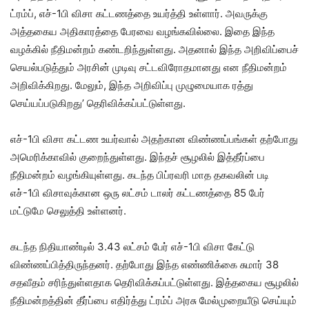
ட்ரம்ப், எச்-1பி விசா கட்டணத்தை உயர்த்தி உள்ளார். அவருக்கு
அத்தகைய அதிகாரத்தை பேரவை வழங்கவில்லை. இதை இந்த
வழக்கில் நீதிமன்றம் கண்டறிந்துள்ளது. அதனால் இந்த அறிவிப்பைச்
செயல்படுத்தும் அரசின் முடிவு சட்டவிரோதமானது என நீதிமன்றம்
அறிவிக்கிறது. மேலும், இந்த அறிவிப்பு முழுமையாக ரத்து
செய்யப்படுகிறது’ தெரிவிக்கப்பட்டுள்ளது.
எச்-1பி விசா கட்டண உயர்வால் அதற்கான விண்ணப்பங்கள் தற்போது
அமெரிக்காவில் குறைந்துள்ளது. இந்தச் சூழலில் இத்தீர்ப்பை
நீதிமன்றம் வழங்கியுள்ளது. கடந்த பிப்ரவரி மாத தகவலின் படி
எச்-1பி விசாவுக்கான ஒரு லட்சம் டாலர் கட்டணத்தை 85 பேர்
மட்டுமே செலுத்தி உள்ளனர்.
கடந்த நிதியாண்டில் 3.43 லட்சம் பேர் எச்-1பி விசா கேட்டு
விண்ணப்பித்திருந்தனர். தற்போது இந்த எண்ணிக்கை சுமார் 38
சதவீதம் சரிந்துள்ளதாக தெரிவிக்கப்பட்டுள்ளது. இத்தகைய சூழலில்
நீதிமன்றத்தின் தீர்ப்பை எதிர்த்து ட்ரம்ப் அரசு மேல்முறையீடு செய்யும்