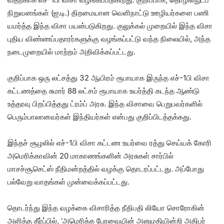
நிறு​வனங்​கள் (ஐ.டி.) திறமை​யான வெளி​நாட்டு ஊழியர்​களை பணி​
யமர்த்த இந்த விசா பயன்​படு​கிறது. குலுக்​கல் முறை​யில் இந்த விசா
புதிய விண்ணப்பதாரர்களுக்கு வழங்​கப்பட்டு வந்த நிலையில், அந்த
நடைமுறையில் மாற்றம் அறிவிக்கப்பட்டது.
குறிப்பாக ஒரு லட்சத்து 32 ஆயிரம் ரூபாயாக இருந்த எச்-1பி விசா
கட்டணத்தை சுமார் 88 லட்சம் ரூபாயாக உயர்த்தி கடந்த ஆண்டு
உத்தரவு பிறப்பித்தது ட்ரம்ப் அரசு. இந்த விசாவை பெறு​பவர்​களில்
பெரும்​பாலானவர்​கள் இந்​தி​யர்​கள் என்பது குறிப்பிடத்தக்கது.
இந்தச் சூழலில் எச்-​1பி விசா கட்டண உயர்வை ரத்து செய்​யக் கோரி
அமெரிக்​கா​வின் 20 மாகாணங்​களின் அரசுகள் சார்​பில்
மாசச்சூசெட்ஸ் நீதி​மன்​றத்​தில் வழக்கு தொடரப்​பட்டது. அப்போது
பல்வேறு வாதங்கள் முன்வைக்கப்பட்டது.
தொடர்ந்து இந்த வழக்கை விசாரித்த நீதிபதி லியோ சொரோகின்
அளித்த தீர்ப்பில், ‘அமெரிக்க பேரவையின் அனுமதியின்றி அதிபர்