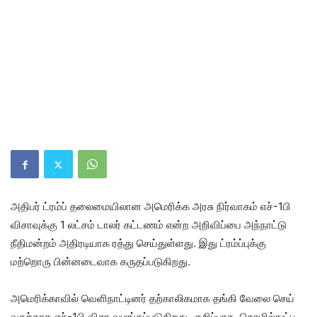
அதிபர் ட்ரம்ப் தலைமையிலான அமெரிக்க அரசு நிர்வாகம் எச்-1பி
விசாவுக்கு 1 லட்சம் டாலர் கட்டணம் என்ற அறிவிப்பை அந்நாட்டு
நீதிமன்றம் அதிரடியாக ரத்து செய்துள்ளது. இது ட்ரம்ப்புக்கு
மற்றொரு பின்னடைவாக கருதப்படுகிறது.
அமெரிக்​கா​வில் வெளி​நாட்​டினர் தற்​காலிக​மாக தங்கி வேலை செய்​
வதற்​காக எச்​-1பி விசா வழங்​கப்​படு​கிறது. குறிப்​பாக, தொழில்​நுட்ப