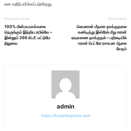
என எதிர்பார்க்கப்படுகிறது.
Previous article
Next article
100% மின்மயமாக்கலை
லெபனான் மீதான தாக்குதலை
நெருங்கும் இந்திய ரயில்வே –
கண்டித்து இஸ்ரேல் மீது ஈரான்
இன்னும் 269 கி.மீ. மட்டுமே
ஏவுகணை தாக்குதல் – பதிலடியில்
நிலுவை
ஈரான் பெட்ரோ ரசாயன ஆலை
சேதம்
admin
https://kumariexpress.com