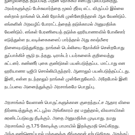
நுழைவதைத் தடுப்பதே அதன் நோக்கம் என்பது புலப்படுகிறது.
அவர்களுக்குப் பேச்சுவார்த்தை மூலம் தீர்வு எட்ட விருப்பம் இல்லை
என்றால் நாங்கள் டெல்லி நோக்கி முன்னேறித்தான் ஆக வேண்டும்.
எங்களின் அறவழிப் போராட்டத்தைத் தடுக்காமல் அனுமதிக்க
வேண்டும். எங்கள் பேரணியைத் தடுக்க ஹரியாணாவில் போலீஸார்
எடுத்துள்ள நடவடிக்கைகளைப் பார்த்தால் அது காஷ்மீரை
நினைவுபடுத்துகிறது. நாங்கள் டெல்லியை நோக்கிச் சென்றபோது
துப்பாக்கிச் சூடு நடந்தது. டிராக்டர் டயர்களைக் குறிவைத்து
சுட்டனர். கண்ணீர் புகை குண்டுகள் பயன்படுத்தப்பட மாட்டாது என
ஹரியாணா டிஜிபி சொல்லியிருந்தார். ஆனாலும் பயன்படுத்தப்பட்டது.
இனி, என்ன நடந்தாலும் நாங்கள் முன்னேறுவோம். அதேபோல் இனி
நடப்பவை அனைத்துக்கும் அரசாங்கமே பொறுப்பு.
அரசாங்கம் வேளாண் பொருட்களுக்கான குறைந்தபட்ச ஆதார விலை
நிர்ணயத்துக்கு சட்டபூர்வ அங்கீகாரம் தர மறுத்தால், விவசாயிகள்
சுரண்டப்படுவது நீடிக்கும். அதை அனுமதிக்க முடியாது. நமது
அரசாங்கம் ரூ.1.75 கோடிக்கு பாமாயில் இறக்குமதி செய்கிறது.
அந்த எண்ணெய்யால் மக்களுக்கு தீங்குதான் ஏற்படுகிறது. அதற்குப்