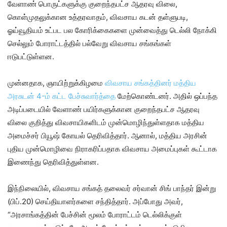
வேளாண் பொருட்களுக்கு குறைந்தபட்ச ஆதரவு விலை,
கொள்முதலுக்கான உத்தரவாதம், விவசாய கடன் தள்ளுபடி,
ஓய்வூதியம் உட்பட பல கோரிக்கைகளை முன்வைத்து டெல்லி நோக்கி
செல்லும் போராட்டத்தில் பல்வேறு விவசாய சங்கங்கள்
ஈடுபட்டுள்ளன.
முன்னதாக, ஞாயிற்றுக்கிழமை
விவசாய சங்கத்தினர் மத்திய
அரசுடன் 4-ம் கட்ட பேச்சுவார்த்தை
மேற்கொண்டனர். அதில் ஒப்பந்த
அடிப்படையில் வேளாண் பயிர்களுக்கான குறைந்தபட்ச ஆதரவு
விலை குறித்து விவசாயிகளிடம் முன்மொழிந்துள்ளதாக மத்திய
அமைச்சர் பியூஷ் கோயல் தெரிவித்தார். ஆனால், மத்திய அரசின்
புதிய முன்மொழிவை நிராகரிப்பதாக விவசாய அமைப்புகள் கூட்டாக
இணைந்து தெரிவித்துள்ளன.
இந்நிலையில், விவசாய சங்கத் தலைவர் சர்வான் சிங் பாந்தர் இன்று
(பிப்.20) செய்தியாளர்களை சந்தித்தார். அப்போது அவர்,
“அரசாங்கத்தின் பேச்சின் மூலம் போராட்டம் டெல்லிக்குள்