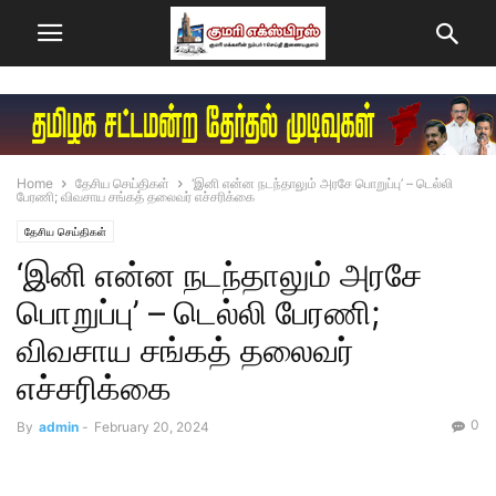
Home
தேசிய செய்திகள்
‘இனி என்ன நடந்தாலும் அரசே பொறுப்பு’ – டெல்லி
பேரணி; விவசாய சங்கத் தலைவர் எச்சரிக்கை
தேசிய செய்திகள்
‘இனி என்ன நடந்தாலும் அரசே
பொறுப்பு’ – டெல்லி பேரணி;
விவசாய சங்கத் தலைவர்
எச்சரிக்கை
0
By
admin
-
February 20, 2024