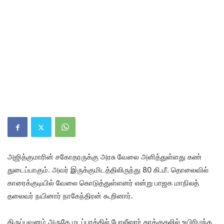
அஜித்​கு​மாரின் சகோ​தரருக்கு அரசு வேலை அளித்​துள்​ளது கண்​
துடைப்​பாகும். அவர் இருக்​குமிடத்​திலிருந்து 80 கி.மீ. தொலை​வில்
காரைக்​குடி​யில் வேலை கொடுத்​துள்​ளனர் என்று பாஜக மாநிலத்
தலை​வர் நயி​னார் நாகேந்​திரன் கூறி​னார்.
திருப்​புவனம் அருகே மடப்​புரத்​தில் போலீ​ஸார் தாக்​குதலில் உயி​ரிழந்த