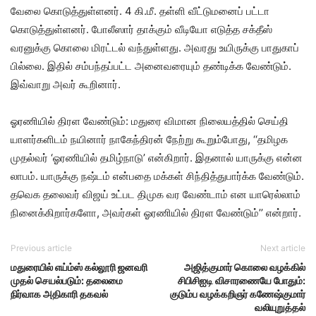
வேலை கொடுத்​துள்​ளனர். 4 கி.மீ. தள்ளி வீட்​டுமனைப் பட்டா
கொடுத்​துள்​ளனர். போலீ​ஸார் தாக்​கும் வீடியோ எடுத்த சக்​தீஸ்​
வரனுக்கு கொலை மிரட்​டல் வந்​துள்​ளது. அவரது உயிருக்கு பாது​காப்​
பில்​லை. இதில் சம்​பந்​தப்​பட்ட அனை​வரை​யும் தண்​டிக்க வேண்​டும்.
இவ்​வாறு அவர் கூறி​னார்.
​ஓரணியில் திரள வேண்டும்: மதுரை விமான நிலை​யத்​தில் செய்​தி​
யாளர்​களிடம் நயினார் நாகேந்திரன் நேற்று கூறும்போது, ‘‘தமிழக
முதல்​வர் ‘ஓரணி​யில் தமிழ்​நாடு’ என்​கிறார். இதனால் யாருக்கு என்ன
லாபம். யாருக்கு நஷ்டம் என்​பதை மக்​கள் சிந்​தித்துபார்க்க வேண்​டும்.
தவெக தலை​வர் விஜய் உட்பட திமுக வர வேண்​டாம் என யாரெல்​லாம்
நினைக்​கிறார்​களோ, அவர்​கள் ஓரணி​யில் திரள வேண்​டும்’’ என்றார்.
Previous article
Next article
மதுரையில் எய்ம்ஸ் கல்லூரி ஜனவரி
அஜித்குமார் கொலை வழக்கில்
முதல் செயல்படும்: தலைமை
சிபிசிஐடி விசாரணையே போதும்:
நிர்வாக அதிகாரி தகவல்
குடும்ப வழக்கறிஞர் கணேஷ்குமார்
வலியுறுத்தல்