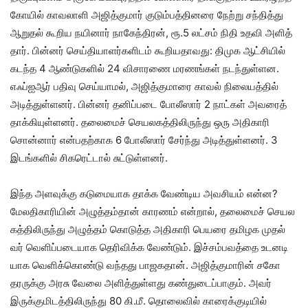
கோயில் காவலாளி அஜித்​கு​மார் குடும்​பத்​தினரை நேற்று சந்​தித்து
ஆறு​தல் கூறிய நயி​னார் நாகேந்​திரன், ரூ.5 லட்​சம் நிதி​ உதவி அளித்​
தார். பின்​னர் செய்​தி​யாளர்​களிடம் கூறியதாவது: திமுக ஆட்​சி​யில்
கடந்த 4 ஆண்​டு​களில் 24 விசா​ரணை மரணங்​கள் நடந்​துள்​ளன.
எஃப்​ஐஆர் பதிவு செய்​யாமல், அஜித்​கு​மாரை காவல் நிலை​யத்​தில்
அடித்​துள்​ளனர். பின்​னர் தனிப்​படை போலீ​ஸார் 2 நாட்​கள் அவரைத்
தாக்​கி​யுள்​ளனர். தலை​மைச் செயல​கத்​திலிருந்து ஒரு அதி​காரி
சொன்​னார் என்​ப​தற்​காக 6 போலீ​ஸார் சேர்ந்து அடித்​துள்​ளனர். 3
இடங்​களில் சிகரெட்​டால் சுட்​டுள்​ளனர்.
இந்த அளவுக்கு கடுமை​யாக தாக்க வேண்​டிய அவசி​யம் என்ன?
மேல​தி​காரி​யின் அழுத்​தம்​தான் காரணம் என்​றால், தலை​மைச் செயல​
கத்​திலிருந்து அழுத்​தம் கொடுத்த அதி​காரி பெயரை தமிழக முதல்​
வர் வெளிப்​படை​யாக தெரிவிக்க வேண்​டும். இச்​சம்​பவத்தை உடனடி​
யாக வெளிக்​கொண்டு வந்​தது பாஜக​தான். அஜித்​கு​மாரின் சகோ​
தரருக்கு அரசு வேலை அளித்​துள்​ளது கண்​துடைப்​பாகும். அவர்
இருக்​குமிடத்​திலிருந்து 80 கி.மீ. தொலை​வில் காரைக்​குடி​யில்