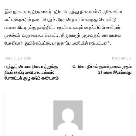
இன்று காலை, திருவாரூர் புதிய பேருந்து நிலையம் அருகே உள்ள
எஸ்எஸ்.நகரில் நடை பெறும் அரசு விழாவில் கலந்து கொண்டு
பயனாளிகளுக்கு நலத்திட்ட உதவிகளையும் வழங்கிப் பேசுகிறார்.
முதல்வர் வருகையை யொட்டி, திருவாரூர் முழுவதும் ஏராளமான
போலீஸார் குவிக்கப்பட்டு, பாதுகாப்பு பணியில் ஈடுபட்டனர்.
Previous article
Next article
பரந்தூர் விமான நிலையத்துக்கு
மெரினா நீச்சல் குளம் நாளை முதல்
நிலம் எடுப்பு பணி தொடக்கம்:
31 வரை இயங்காது
போராட்டக் குழு கடும் கண்டனம்