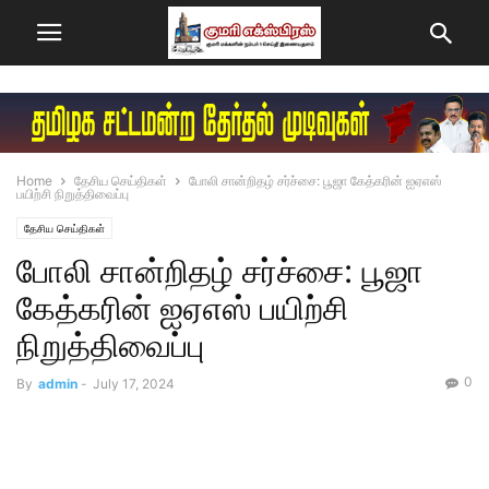
Home
தேசிய செய்திகள்
போலி சான்றிதழ் சர்ச்சை: பூஜா கேத்கரின் ஐஏஎஸ்
பயிற்சி நிறுத்திவைப்பு
தேசிய செய்திகள்
போலி சான்றிதழ் சர்ச்சை: பூஜா
கேத்கரின் ஐஏஎஸ் பயிற்சி
நிறுத்திவைப்பு
0
By
admin
-
July 17, 2024