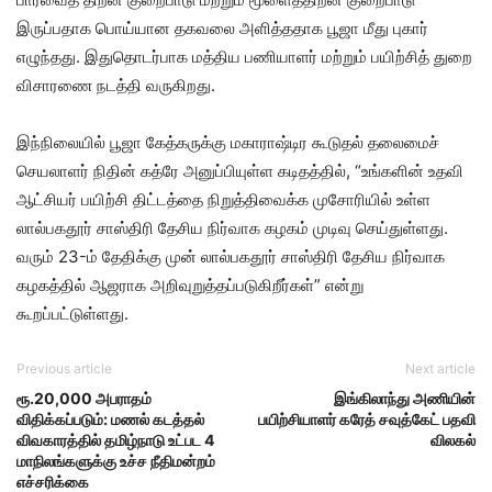
இருப்பதாக பொய்யான தகவலை அளித்ததாக பூஜா மீது புகார்
எழுந்தது. இதுதொடர்பாக மத்திய பணியாளர் மற்றும் பயிற்சித் துறை
விசாரணை நடத்தி வருகிறது.
இந்நிலையில் பூஜா கேத்கருக்கு மகாராஷ்டிர கூடுதல் தலைமைச்
செயலாளர் நிதின் கத்ரே அனுப்பியுள்ள கடிதத்தில், “உங்களின் உதவி
ஆட்சியர் பயிற்சி திட்டத்தை நிறுத்திவைக்க முசோரியில் உள்ள
லால்பகதூர் சாஸ்திரி தேசிய நிர்வாக கழகம் முடிவு செய்துள்ளது.
வரும் 23-ம் தேதிக்கு முன் லால்பகதூர் சாஸ்திரி தேசிய நிர்வாக
கழகத்தில் ஆஜராக அறிவுறுத்தப்படுகிறீர்கள்” என்று
கூறப்பட்டுள்ளது.
Previous article
Next article
ரூ.20,000 அபராதம்
இங்கிலாந்து அணியின்
விதிக்கப்படும்: மணல் கடத்தல்
பயிற்சியாளர் கரேத் சவுத்கேட் பதவி
விவகாரத்தில் தமிழ்நாடு உட்பட 4
விலகல்
மாநிலங்களுக்கு உச்ச நீதிமன்றம்
எச்சரிக்கை