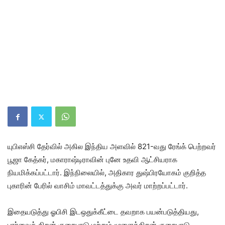
யுபிஎஸ்சி தேர்வில் அகில இந்திய அளவில் 821-வது ரேங்க் பெற்றவர்
பூஜா கேத்கர், மகாராஷ்டிராவின் புனே உதவி ஆட்சியராக
நியமிக்கப்பட்டார். இந்நிலையில், அதிகார துஷ்பிரயோகம் குறித்த
புகாரின் பேரில் வாசிம் மாவட்டத்துக்கு அவர் மாற்றப்பட்டார்.
இதையடுத்து ஓபிசி இடஒதுக்கீட்டை தவறாக பயன்படுத்தியது,
பார்வைத் திறன் குறைபாடு மற்றும் மூளைத்திறன் குறைபாடு