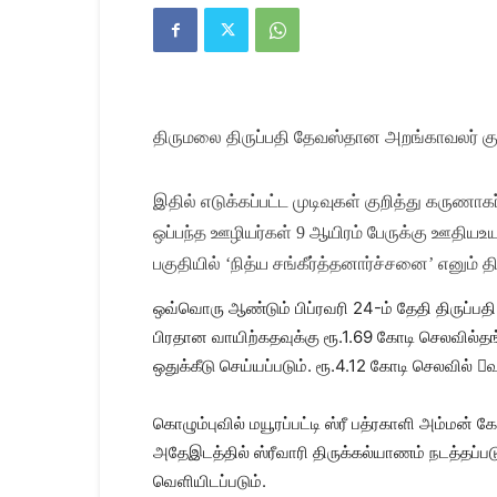
Kanyakumari
Today
News
|
Kumari
News
திருமலை திருப்பதி தேவஸ்தான அறங்காவலர் கு
|
Kanyakumari
News
இதில் எடுக்கப்பட்ட முடிவுகள் குறித்து கருணாக
ஒப்பந்த ஊழியர்கள் 9 ஆயிரம் பேருக்கு ஊதியஉ
பகுதியில் ‘நித்ய சங்கீர்த்தனார்ச்சனை’ எனும் தி
ஒவ்வொரு ஆண்டும் பிப்ரவரி 24-ம் தேதி திருப்பத
பிரதான வாயிற்கதவுக்கு ரூ.1.69 கோடி செலவில்தங
ஒதுக்கீடு செய்யப்படும். ரூ.4.12 கோடி செலவில்
கொழும்புவில் மயூரப்பட்டி ஸ்ரீ பத்ரகாளி அம்மன்
அதேஇடத்தில் ஸ்ரீவாரி திருக்கல்யாணம் நடத்தப்படு
வெளியிடப்படும்.