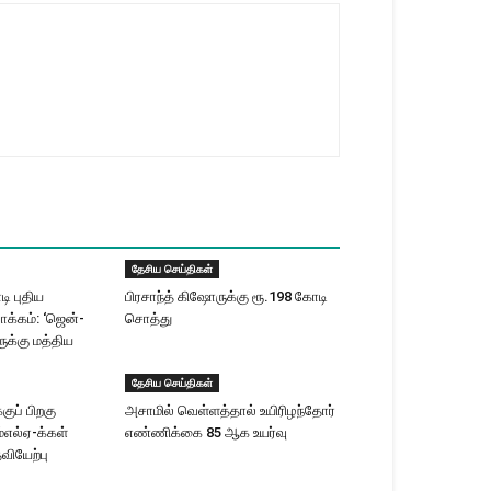
தேசிய செய்திகள்
ி புதிய
பிரசாந்த் கிஷோருக்கு ரூ.198 கோடி
ாக்கம்: ‘ஜென்-
சொத்து
க்கு மத்திய
தேசிய செய்திகள்
குப் பிறகு
அசாமில் வெள்ளத்தால் உயிரிழந்தோர்
்எல்ஏ-க்கள்
எண்ணிக்கை 85 ஆக உயர்வு
ியேற்பு