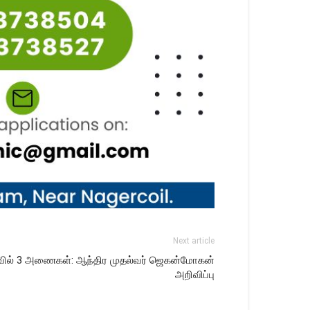
Next article
ெலவில் 3 அணைகள்: ஆந்திர முதல்வர் ஜெகன்மோகன்
அறிவிப்பு