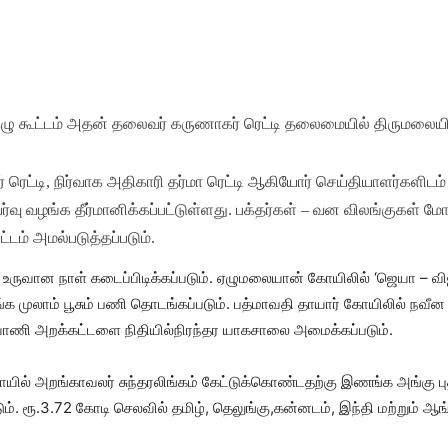
ழு கூட்டம் அதன் தலைவர் கருணாகர் ரெட்டி தலைமையில் திருமலையில
ர் ரெட்டி, நிர்வாக அதிகாரி தர்மா ரெட்டி ஆகியோர் செய்தியாளர்களிடம
யர்வு வழங்க தீர்மானிக்கப்பட்டுள்ளது. பக்தர்கள் – வன விலங்குக
ட்டம் அமல்படுத்தப்படும்.
ி உருவான நாள் கடைப்பிடிக்கப்படும். ஏழுமலையான் கோயிலில் ‘ஜெயா – வ
்க முலாம் பூசும் பணி தொடங்கப்படும். பத்மாவதி தாயார் கோயிலில் நவீன
 வாணி அறக்கட்டளை நிதியில்நிரந்தர யாகசாலை அமைக்கப்படும்.
 கோயில் அறங்காவலர் சுந்தரலிங்கம் கேட்டுக்கொண்டதற்கு இணங்க அங்கு ப
ம். ரூ.3.72 கோடி செலவில் தமிழ், தெலுங்கு,கன்னடம், இந்தி மற்றும் ஆங்க