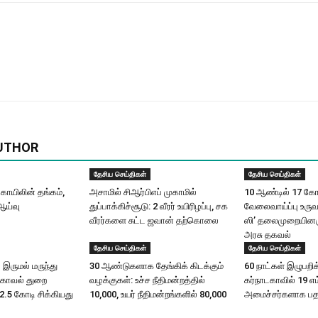
UTHOR
தேசிய செய்திகள்
தேசிய செய்திகள்
ோயிலின் தங்கம்,
அசாமில் சிஆர்பிஎப் முகாமில்
10 ஆண்டில் 17 கோட
ஆய்வு
துப்பாக்கிச்சூடு: 2 வீரர் உயிரிழப்பு, சக
வேலைவாய்ப்பு உருவ
வீரர்களை சுட்ட ஜவான் தற்கொலை
ஸி’ தலைமுறையினரு
அரசு தகவல்
தேசிய செய்திகள்
தேசிய செய்திகள்
 இருமல் மருந்து
30 ஆண்டுகளாக தேங்கிக் கிடக்கும்
60 நாட்கள் இழுபறிக்
 காவல் துறை
வழக்குகள்: உச்ச நீதிமன்றத்தில்
கர்நாடகாவில் 19 எம
.5 கோடி சிக்கியது
10,000, உயர் நீதிமன்றங்களில் 80,000
அமைச்சர்களாக பதவ