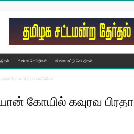
திகள்
சினிமா செய்திகள்
விளையாட்டு செய்திகள்
கவுரவ பிரதான அர்ச்சகர் பணி நீக்கம்
யான் கோயில் கவுரவ பிரதா