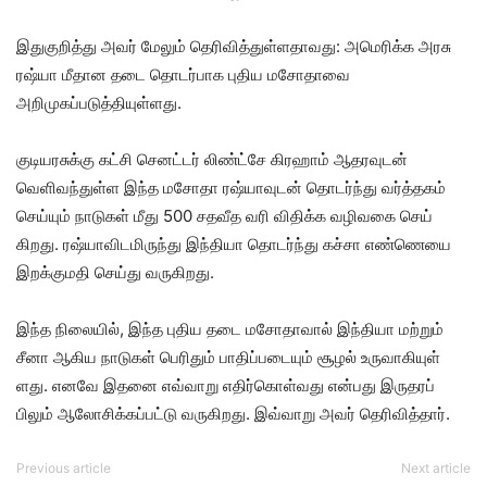
இதுகுறித்து அவர் மேலும் தெரிவித்துள்ளதாவது: அமெரிக்க அரசு
ரஷ்யா மீதான தடை தொடர்பாக புதிய மசோதாவை
அறிமுகப்படுத்தியுள்ளது.
குடியரசுக்கு கட்சி செனட்​டர் லிண்ட்சே கிரஹாம் ஆதர​வுடன்
வெளிவந்​துள்ள இந்த மசோதா ரஷ்​யா​வுடன் தொடர்ந்து வர்த்​தகம்
செய்​யும் நாடு​கள் மீது 500 சதவீத வரி விதிக்க வழி​வகை செய்​
கிறது. ரஷ்​யா​விட​மிருந்து இந்​தியா தொடர்ந்து கச்சா எண்​ணெயை
இறக்​குமதி செய்து வரு​கிறது.
இந்த நிலை​யில், இந்த புதிய தடை மசோ​தா​வால் இந்​தியா மற்​றும்
சீனா ஆகிய நாடு​கள் பெரிதும் பாதிப்​படை​யும் சூழல் உரு​வாகி​யுள்​
ளது. எனவே இதனை எவ்​வாறு எதிர்​கொள்​வது என்​பது இருதரப்​
பிலும் ஆலோசிக்​கப்​பட்டு வரு​கிறது. இவ்​வாறு அவர் தெரி​வித்தார்.
Previous article
Next article