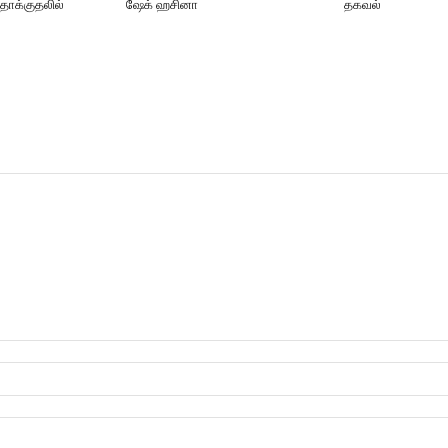
 தாக்குதலில்
ஷேக் ஹசினா
தகவல்