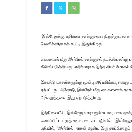
Kanyakumari
Today
News
|
Kumari
News
இஸ்ரேலுக்கு எதிரான தாக்குதலை நிறுத்துவதாக ஈ
|
Kanyakumari
வெளிச்சத்தைக் கூட்டி இருக்கிறது.
News
லெபனான் மீது இஸ்ரேல் தாக்குதல் நடத்தியதற்கு 
தீவிரப்படுத்தியது. எதிர்பாராத இந்த திடீர் மோ
இரண்டு மாதங்களுக்கு முன்பு அமெரிக்கா, ஈரானு
ஏற்பட்டது. அதோடு, இஸ்ரேல் மீது ஏவுகணைத் தாக்
அச்சுறுத்தலை இது ஏற்படுத்தியது.
இந்நிலையில், இஸ்ரேலும் ஈரானும் உடனடியாக தாக்
வெளியிட்ட ட்ரூத் சமூக ஊடகப் பதிவில், “இஸ்ரேலு
பதிவில், “இஸ்ரேல், ஈரான் ஆகிய இரு தரப்பினரும் 