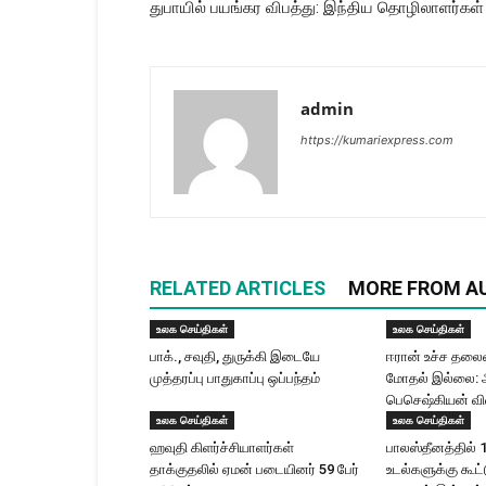
துபாயில் பயங்கர விபத்து: இந்திய தொழிலாளர்கள் 
admin
https://kumariexpress.com
RELATED ARTICLES
MORE FROM A
உலக செய்திகள்
உலக செய்திகள்
பாக்., சவுதி, துருக்கி இடையே
ஈரான் உச்ச தலை​
முத்தரப்பு பாதுகாப்பு ஒப்பந்தம்
மோதல் இல்லை: அ
பெசெஷ்கியன் வி
உலக செய்திகள்
உலக செய்திகள்
ஹவுதி கிளர்ச்சியாளர்கள்
பாலஸ்தீனத்தில் 
தாக்குதலில் ஏமன் படையினர் 59 பேர்
உடல்களுக்கு கூட்