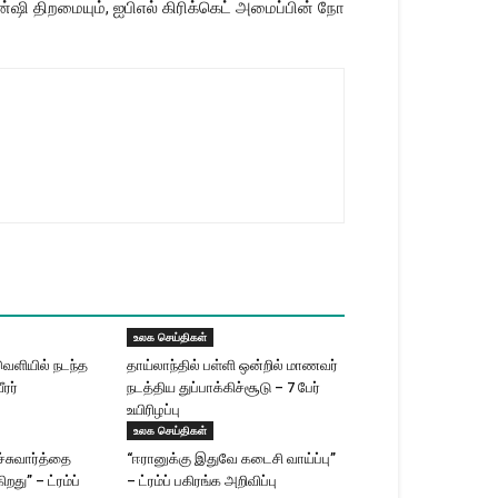
ஷி திறமையும், ஐபிஎல் கிரிக்கெட் அமைப்பின் நோ
உலக செய்திகள்
வெளியில் நடந்த
தாய்லாந்தில் பள்ளி ஒன்றில் மாணவர்
ீரர்
நடத்திய துப்பாக்கிச்சூடு – 7 பேர்
உயிரிழப்பு
உலக செய்திகள்
்சுவார்த்தை
“ஈரானுக்கு இதுவே கடைசி வாய்ப்பு”
து” – ட்ரம்ப்
– ட்ரம்ப் பகிரங்க அறிவிப்பு