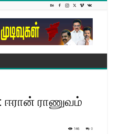
: ஈரான் ராணுவம்
146
0