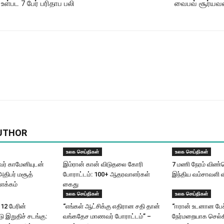
உள்பட 7 பேர் பரிதாப பலி
வைபவ் சூர்யவன்
UTHOR
உலக செய்திகள்
உலக செய்திகள்
வர் காமேனியுடன்
இம்ரான் கான் விடுதலை கோரி
7 மணி நேரம் விண்​
திபர் மசூத்
போராட்​டம்: 100+ ஆதரவாளர்கள்
இந்​திய வம்​சாவளி வ
ளக்கம்
கைது
உலக செய்திகள்
உலக செய்திகள்
112 பேரின்
“எங்கள் ஆட்சிக்கு எதிரான சதி தான்
“ஈரான் உடனான பேச
டு இறுதிச் சடங்கு:
வங்கதேச மாணவர் போராட்டம்” –
நேர்மறையாக செல்கிற