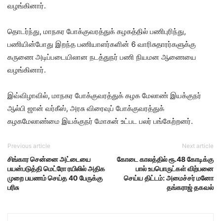
வழங்கினார்.
தொடர்ந்து, மாநகர போக்குவரத்துக் கழகத்தில் பணிபுரிந்து,
பணியின்போது இறந்த பணியாளர்களின் 6 வாரிசுதாரர்களுக்கு
கருணை அடிப்படையிலான நடத்துநர் பணி நியமன ஆணையை
வழங்கினார்.
இவ்விழாவில், மாநகர போக்குவரத்துக் கழக மேலாண் இயக்குநர்
ஆல்பி ஜான் வர்கீஸ், அரசு விரைவுப் போக்குவரத்துக்
கழகமேலாண்மை இயக்குநர் மோகன் உட்பட பலர் பங்கேற்றனர்.
Previous article
Next article
சிங்கார சென்னை அட்டையை
கோடை காலத்தில் ரூ.48 கோடிக்கு
பயன்படுத்தி மெட்ரோ ரயிலில் அதிக
பால் உபபொருட்கள் விற்பனை
முறை பயணம் செய்த 40 பேருக்கு
செய்ய திட்டம்: அமைச்சர் மனோ
பரிசு
தங்கராஜ் தகவல்