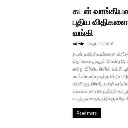
கடன் வாங்கியவ
புதிய விதிகளை 
வங்கி
admin
-
August 8, 2026
கடன் வாங்​கிய​வர்​களை மிரட்​ட
தொல்லை தருதல் போன்ற செயல்​
என்று இந்திய ரிசர்வ் வங்கி ப
வாங்​கிய​வர்​களுக்கு பெரிய அளவ
படு​கிறது. இந்​தி​யா​வில் வங்​க
தவணையை செலுத்தத் தவறும் வ
சுறுத்​து​வதைத் தடுக்​கும் நோக்
Read more