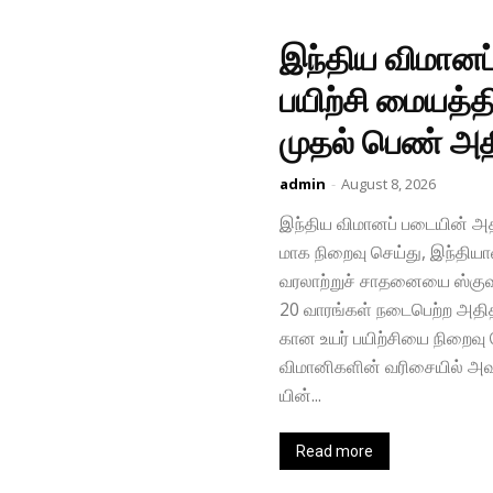
இந்திய விமானப்
பயிற்சி மையத்
முதல் பெண் அத
admin
-
August 8, 2026
இந்​திய விமானப் படை​யின் அதிந
மாக நிறைவு செய்​து, இந்​தி​ய
வரலாற்​றுச் சாதனையை ஸ்கு​வாட்
20 வாரங்​கள் நடை​பெற்ற அதிதீ​வ
கான உயர் பயிற்​சியை நிறைவு 
விமானிகளின் வரிசை​யில் அவர
யின்...
Read more