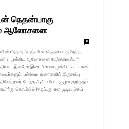
ுடன் நெதன்யாகு
ல் ஆலோ​சனை
0
்​ரேல் பிரதமர் பெஞ்சமின் நெதன்யாகு நேற்று
டு முக்​கிய ஆலோ​சனை மேற்​கொண்​டார்.
தியா - இஸ்​ரேல் இடையி​லான முக்​கிய கூட்​டாண்​
ர்​களும், பல்​வேறு துறை​களில் இருதரப்பு
தி​யேற்​றனர். மேற்கு ஆசிய போர் சூழல் குறித்​துப்
ர்ந்து தொடர்​பில் இருப்​பது என முடிவு செய்​