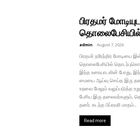
பிரதமர் மோடி​ய
தொலைபேசியி
admin
-
August 7, 2026
பிரதமர் நரேந்​திர மோடியை இஸ
தொலைபேசியில் தொடர்புகொண்
இந்த உரை​யாடலின் போது, இந்​
மையை ஆய்வு செய்த இரு தலை​வ
உறவை மேலும் வலுப்​படுத்த உறு​
பேசிய இரு தலை​வர்​களும், தொட
தனர். கடந்த பிப்​ர​வரி மாதம்...
Read more