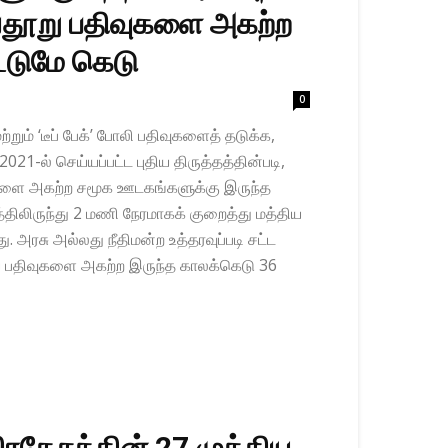
அவதூறு பதிவுகளை அகற்ற
்டுமே கெடு
0
றும் ‘டீப் பேக்’ போலி பதிவு​களைத் தடுக்க,
21-ல் செய்​யப்​பட்ட புதிய திருத்​தத்​தின்​படி,
ு​களை அகற்ற சமூக ஊடகங்​களுக்கு இருந்த
திலிருந்து 2 மணி நேர​மாகக் குறைத்து மத்​திய
அரசு அல்​லது நீதி​மன்ற உத்​தர​வுப்​படி சட்​ட​
ரிய பதிவு​களை அகற்ற இருந்த காலக்​கெடு 36
ரதேசத்தின் 27 முக்கிய