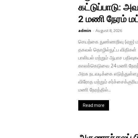
கட்டுப்பாடு: 
2 மணி நேரம் மட
admin
-
August 8, 2026
செயற்கை நுண்​ணறிவு (ஏஐ) மற்​
தகவல் தொழில்​நுட்ப விதி​கள் 20
பாலியல் மற்​றும் ஆபாச பதிவ
காலக்​கெடுவை 24 மணி நேரத்​
அரசு நடவடிக்கை எடுத்​துள்​ளது. 
விரோத மற்​றும் சர்ச்​சைக்​கு
மணி நேரத்தில்...
Read more
அருணாச்சலப் பி