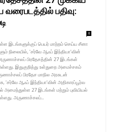
 வரைபடத்தில் பதிவு:
டி
0
ள்ள இடங்களுக்குப் பெயர் மாற்றம் செய்ய சீனா
ும் நிலையில், 'சர்வே ஆஃப் இந்தியா'வின்
 அருணாச்சலப் பிரதேசத்தின் 27 இடங்கள்
டுள்ளது. இதுகுறித்து உள்துறை அமைச்சகம்
ருணாச்சலப் பிரதேச மாநில அரசுடன்
ு, 'சர்வே ஆஃப் இந்தியா'வின் அதிகாரப்பூர்வ
் அமைந்துள்ள 27 இடங்கள் மற்றும் புவியியல்
ுள்ளது. அருணாச்சலப்...