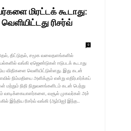
ர்களை மிரட்டக் கூடாது:
வெளியிட்டது ரிசர்வ்
0
ு​தல், திட்​டு​தல், சமூக வலை​தளங்​களில்
களில் வங்கி ஏஜெண்டுகள் ஈடு​படக்​ கூ​டாது
ுதிய விதி​களை வெளி​யிட்​டுள்​ளது. இது கடன்
ில் நிம்​ம​தியை அளிக்கும் என்று எதிர்​பார்க்​கப்​
ி​கள் மற்​றும் நிதி நிறு​வனங்​களிடம் கடன் பெற்று
ாடிக்​கை​யாளர்​களை, வசூல் முகவர்​கள் அச்​
​கில் இந்​திய ரிசர்வ் வங்கி (ஆர்பிஐ) இந்த...