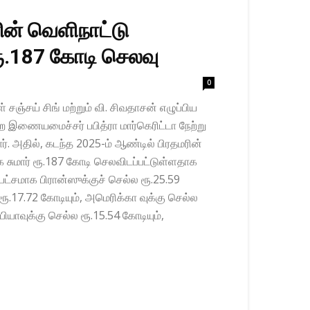
ின் வெளிநாட்டு
ூ.187 கோடி செலவு
0
 சஞ்சய் சிங் மற்றும் வி. சிவதாசன் எழுப்பிய
றை இணையமைச்சர் பபித்ரா மார்கெரிட்டா நேற்று
ார். அதில், கடந்த 2025-ம் ஆண்டில் பிரதமரின்
சுமார் ரூ.187 கோடி செலவிடப்பட்டுள்ளதாக
பட்சமாக பிரான்ஸுக்குச் செல்ல ரூ.25.59
 ரூ.17.72 கோடியும், அமெரிக்கா வுக்கு செல்ல
பியாவுக்கு செல்ல ரூ.15.54 கோடியும்,