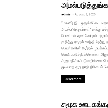
அமல்படுத்துங்கள
admin
-
August 8, 2026
“மகளிர் இட ஒதுக்கீட்டை 
அமல்படுத்துங்கள்” என்று மத்த
பெண்கள் முன்னேற்றம் மற்றும்
குறித்து ராகுல் காந்தி நேற்று
பெண்களின் ஆற்றல் முடக்கப்
வெளிப்படுத்திக்கொள்ள அனு
அனுமதிக்கப்படுவதில்லை. ப
முடியாத ஒரு நாடு நிச்சயம் வெற
Read more
சமூக ஊடகங்களு