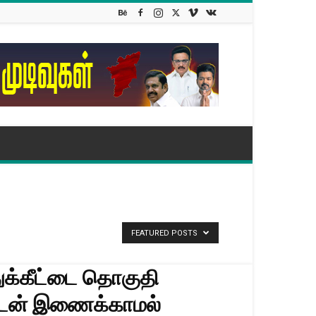
FEATURED POSTS
ுக்கீட்டை தொகுதி
டன் இணைக்காமல்