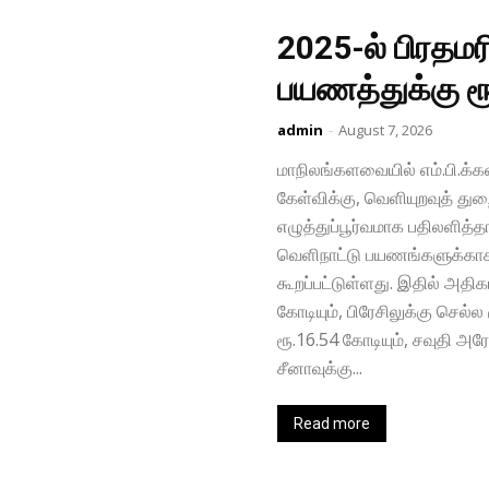
2025-ல் பிரதமர
பயணத்துக்கு ர
admin
-
August 7, 2026
மாநிலங்களவையில் எம்.பி.க்கள்
கேள்விக்கு, வெளியுறவுத் து
எழுத்துப்பூர்வமாக பதிலளித்த
வெளிநாட்டு பயணங்களுக்காக 
கூறப்பட்டுள்ளது. இதில் அதிக
கோடியும், பிரேசிலுக்கு செல்ல
ரூ.16.54 கோடியும், சவுதி அரே
சீனாவுக்கு...
Read more