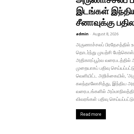
இடங்கள் இந்திய
சீனாவுக்கு பதில
admin
-
August 8, 2026
அருணாச்சலப் பிரதேசத்தில் உ
தொடர்ந்து முயற்சி மேற்கொள்ள
அதிகாரப்பூர்வ வரைபடத்தில்
முறையாகப் பதிவு செய்யப்பட்
வெளியிட்ட அறிக்கையில், ‘அ
கலந்தாலோசித்து, இந்திய அரச
வரைபடங்களில் அம்மாநிலத்தில
விவரங்கள் பதிவு செய்யப்பட்ட
Read more