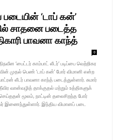
 படையின் ‘டாப் கன்’
தில் சாதனை படைத்த
ிகாரி பாவனா காந்த்
0
வீன ‘பைட்​டர் காம்பாட் லீடர்’ படிப்பை வெற்​றிகர​
ா​வின் முதல் பெண் ‘டாப் கன்’ போர் விமானி என்ற
​ரன் லீடர் பாவனா காந்த் படைத்​துள்​ளார். சுமார்
ிர வான்​வழித் தாக்​குதல் மற்​றும் உத்​தி​களுக்​
செய்​ததன் மூலம், நாட்​டின் தலைசிறந்த போர்
் இணைந்​துள்​ளார். இந்​திய விமானப் படை​