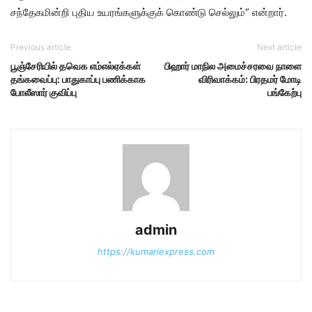
சந்​தேகமின்றி புதிய உயரங்களுக்​குக் கொண்டு செல்​லும்​” என்​றார்​.
Previous article
Next article
பூஞ்சேரியில் தவெக எம்எல்ஏக்கள்
பிஹார் மாநில அமைச்சரவை நாளை
தங்கவைப்பு: பாதுகாப்பு பணிக்காக
விரிவாக்கம்: பிரதமர் மோடி
போலீஸார் குவிப்பு
பங்கேற்பு
admin
https://kumariexpress.com