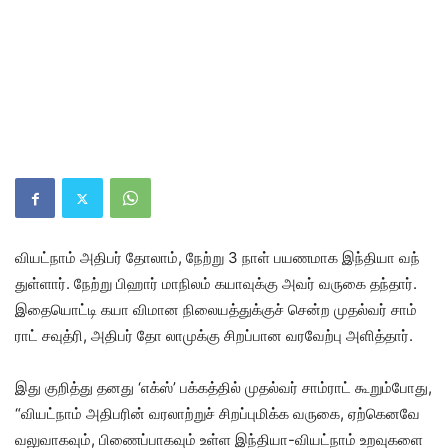
வியட்​நாம் அதிபர் தோலாம், நேற்று 3 நாள் பயணமாக இந்தியா வந்​
துள்​ளார். நேற்று பிஹார் மாநிலம் கயா​வுக்கு அவர் வருகை தந்​தார்.
இதையொட்டி கயா விமான நிலை​யத்​துக்​குச் சென்ற முதல்​வர் சாம்​
ராட் சவுத்​ரி, அதிபர் தோ லாமுக்கு சிறப்பான வரவேற்பு அளித்​தார்.
இது குறித்து தனது ‘எக்ஸ்’ பக்​கத்​தில் முதல்​வர் சாம்​ராட் கூறும்போது,
“வியட்​நாம் அதிபரின் வரலாற்​றுச் சிறப்புமிக்க வருகை, ஏற்கெனவே
வலு​வாக​வும், பிணைப்​பாக​வும் உள்ள இந்தியா-​வியட்​நாம் உறவு​களை