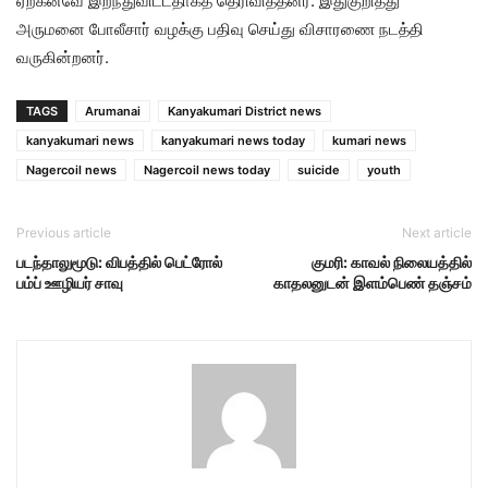
ஏற்கனவே இறந்துவிட்டதாகத் தெரிவித்தனர். இதுகுறித்து
அருமனை போலீசார் வழக்கு பதிவு செய்து விசாரணை நடத்தி
வருகின்றனர்.
TAGS
Arumanai
Kanyakumari District news
kanyakumari news
kanyakumari news today
kumari news
Nagercoil news
Nagercoil news today
suicide
youth
Previous article
Next article
படந்தாலுமூடு: விபத்தில் பெட்ரோல்
குமரி: காவல் நிலையத்தில்
பம்ப் ஊழியர் சாவு
காதலனுடன் இளம்பெண் தஞ்சம்