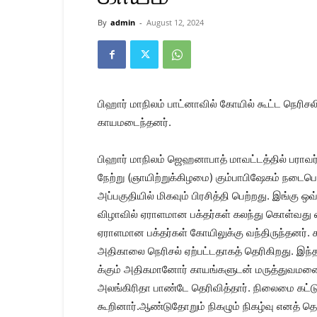
Kanyakumari
Today
By
admin
-
August 12, 2024
News
|
Kumari
News
|
பிஹார் மாநிலம் பாட்னாவில் கோயில் கூட்ட நெரிசலி
Kanyakumari
News
காயமடைந்தனர்.
பிஹார் மாநிலம் ஜெஹனாபாத் மாவட்டத்தில் பராவர்
நேற்று (ஞாயிற்றுக்கிழமை) கும்பாபிஷேகம் நடைபெற்
அப்பகுதியில் மிகவும் பிரசித்தி பெற்றது. இங்கு 
விழாவில் ஏராளமான பக்தர்கள் கலந்து கொள்வது வழ
ஏராளமான பக்தர்கள் கோயிலுக்கு வந்திருந்தனர். க
அதிகாலை நெரிசல் ஏற்பட்டதாகத் தெரிகிறது. இந்தக
க்கும் அதிகமானோர் காயங்களுடன் மருத்துவமனை
அலங்கிரிதா பாண்டே தெரிவித்தார். நிலைமை கட்ட
கூறினார்.ஆண்டுதோறும் நிகழும் நிகழ்வு எனத் தெரி