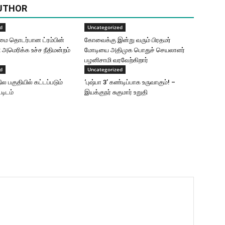
UTHOR
d
Uncategorized
ுரிமை தொடர்பான ட்ரம்பின்
கோவைக்கு இன்று வரும் பிரதமர்
: அமெரிக்க உச்ச நீதிமன்றம்
மோடியை அதிமுக பொதுச் செயலாளர்
பழனிசாமி வரவேற்கிறார்
d
Uncategorized
நில பகுதியில் கட்டப்படும்
‘புஷ்பா 3’ கண்டிப்பாக உருவாகும்! –
்டிடம்
இயக்குநர் சுகுமார் உறுதி