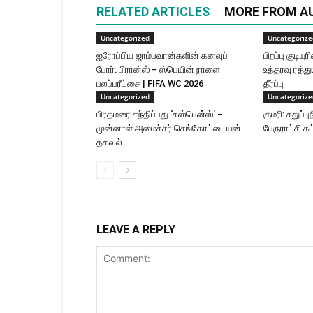
RELATED ARTICLES
MORE FROM A
Uncategorized
Uncategorize
ஐரோப்பிய ஜாம்பவான்களின் கனவுப்
பிறப்பு குடிய
போர்: பிரான்ஸ் – ஸ்பெயின் நாளை
உத்தரவு ரத்து
பலப்பரீட்சை | FIFA WC 2026
தீர்ப்பு
Uncategorized
Uncategorize
பிரதமரை சந்திப்பது ‘சஸ்பென்ஸ்’ –
குமரி: சதுப்பு
முன்னாள் அமைச்சர் செங்கோட்டையன்
பேருராட்சி கட
தகவல்
LEAVE A REPLY