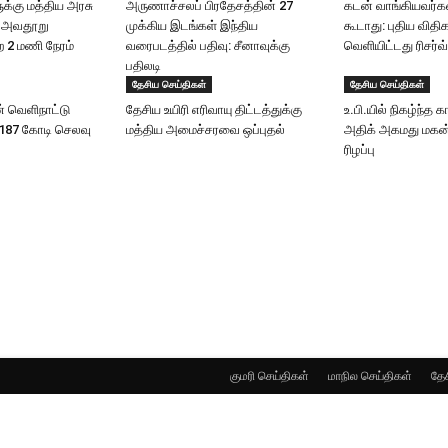
்கு மத்திய அரசு
அருணாச்சலப் பிரதேசத்தின் 27
கடன் வாங்கியவர்க
ு: அவதூறு
முக்கிய இடங்கள் இந்திய
கூடாது: புதிய வித
 2 மணி நேரம்
வரைபடத்தில் பதிவு: சீனாவுக்கு
வெளியிட்டது ரிசர்வ
பதிலடி
தேசிய செய்திகள்
தேசிய செய்திகள்
ன் வெளிநாட்டு
தேசிய உயிரி எரி​வாயு திட்டத்துக்கு
உ.பி.யில் நிகழ்ந்த கா
.187 கோடி செலவு
மத்திய அமைச்சரவை ஒப்புதல்
அதிக் அகமது மகன் உ
ரிழப்பு
குமரி செய்திகள்
மாநில செய்திகள்
தேச