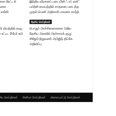
ளை மிரட்டக்
இந்திய விமானப் படையின் ‘டாப் கன்’
ிகளை
பயிற்சி மையத்தில் சாதனை படைத்த
் வங்கி
முதல் பெண் அதிகாரி பாவனா காந்த்
தேசிய செய்திகள்
ர் விபத்தில் ரவுடி
பொதுப் பிரச்சினைகளை அறிய
ட்பட 2 பேர் உயி​
தேசிய அளவில் பிரச்சாரக் குழு:
சிஜேபி நிறுவனர் அபிஜித் திப்கே
அறிவிப்பு
ிய செய்திகள்
சினிமா செய்திகள்
விளையாட்டு செய்திகள்