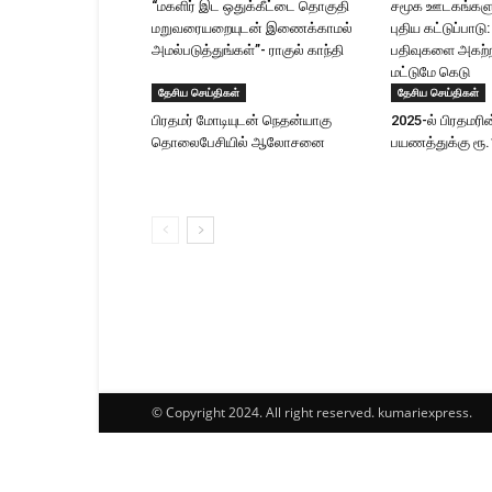
“மகளிர் இட ஒதுக்கீட்டை தொகுதி
சமூக ஊடகங்களுக
மறுவரையறையுடன் இணைக்காமல்
புதிய கட்டுப்பாட
அமல்படுத்துங்கள்”- ராகுல் காந்தி
பதிவுகளை அகற்ற
மட்டுமே கெடு
தேசிய செய்திகள்
தேசிய செய்திகள்
பிரதமர் மோடி​யுடன் நெதன்யாகு
2025-ல் பிரதமரி
தொலைபேசியில் ஆலோ​சனை
பயணத்துக்கு ரூ
© Copyright 2024. All right reserved. kumariexpress.