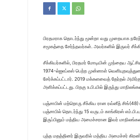
Kanyakumari
Today
News
|
Kumari
News
பிரதமராக தொடர்ந்து மூன்றா வது முறையாக நரேந்த
|
Kanyakumari
சமூகத்தை சேர்ந்தவர்கள். அவர்களில் இருவர் சீக்கி
News
சீக்கியர்களில், பிரதமர் மோடியின் முந்தைய ஆட்சியில
1974-ல்ஐஎப்எஸ் பெற்ற முன்னாள் வெளியுறவுத்து
சேர்க்கப்பட்டார். 2019 மக்களவைத் தேர்தல் அமி
அளிக்கப்பட்டது. பிறகு உ.பி.யில் இருந்து மாநில
பஞ்சாபின் மற்றொரு சீக்கிய ரான ரவ்னீத் சிங்(48)
பஞ்சாபில் தொடர்ந்து 15 வருடம் காங்கிரஸ் எம்.ப
இருப்பினும் மத்திய அமைச்சரான இவர் மாநிலங்களவ
புத்த மதத்தினர் இருவரில் மத்திய அமைச்சர் கிர