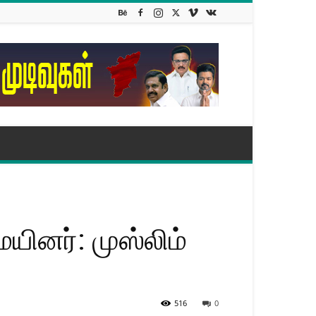
ினர்: முஸ்லிம்
516
0