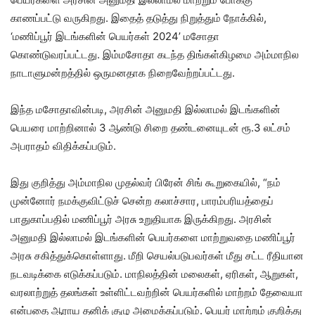
காணப்பட்டு வருகிறது. இதைத் தடுத்து நிறுத்தும் நோக்கில்,
‘மணிப்பூர் இடங்களின் பெயர்கள் 2024’ மசோதா
கொண்டுவரப்பட்டது. இம்மசோதா கடந்த திங்கள்கிழமை அம்மாநில
நாடாளுமன்றத்தில் ஒருமனதாக நிறைவேற்றப்பட்டது.
இந்த மசோதாவின்படி, அரசின் அனுமதி இல்லாமல் இடங்களின்
பெயரை மாற்றினால் 3 ஆண்டு சிறை தண்டனையுடன் ரூ.3 லட்சம்
அபராதம் விதிக்கப்படும்.
இது குறித்து அம்மாநில முதல்வர் பிரேன் சிங் கூறுகையில், “நம்
முன்னோர் நமக்குவிட்டுச் சென்ற கலாச்சார, பாரம்பரியத்தைப்
பாதுகாப்பதில் மணிப்பூர் அரசு உறுதியாக இருக்கிறது. அரசின்
அனுமதி இல்லாமல் இடங்களின் பெயர்களை மாற்றுவதை மணிப்பூர்
அரசு சகித்துக்கொள்ளாது. மீறி செயல்படுபவர்கள் மீது சட்ட ரீதியான
நடவடிக்கை எடுக்கப்படும். மாநிலத்தின் மலைகள், ஏரிகள், ஆறுகள்,
வரலாற்றுத் தலங்கள் உள்ளிட்டவற்றின் பெயர்களில் மாற்றம் தேவையா
என்பதை ஆராய தனிக் குழு அமைக்கப்படும். பெயர் மாற்றம் குறித்து