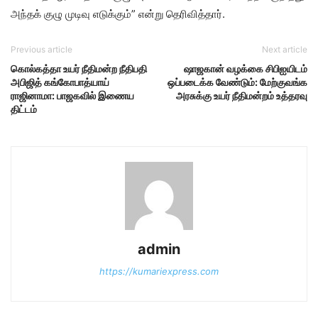
அந்தக் குழு முடிவு எடுக்கும்” என்று தெரிவித்தார்.
Previous article
Next article
கொல்கத்தா உயர் நீதிமன்ற நீதிபதி
ஷாஜகான் வழக்கை சிபிஐயிடம்
அபிஜித் கங்கோபாத்யாய்
ஒப்படைக்க வேண்டும்: மேற்குவங்க
ராஜினாமா: பாஜகவில் இணைய
அரசுக்கு உயர் நீதிமன்றம் உத்தரவு
திட்டம்
admin
https://kumariexpress.com