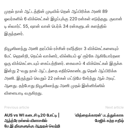
முதல் நாள் ஆட்டத்தின் முடிவில் தென் ஆப்பிரிக்க அணி 89
ஓவர்களில் 6 விக்கெட்கள் இழப்புக்கு 220 ரன்கள் எடுத்தது. ருவான்
டி ஸ்வார்ட் 55, ஷான் வான் பெர்க் 34 ரன்களுடன் களத்தில்
இருந்தனர்.
நியூஸிலாந்து அணி தரப்பில் ரச்சின் ரவீந்திரா 3 விக்கெட்களையும்
மேட் ஹென்றி, நெய்ல் வாக்னர், வில்லியம் ஓ’ ரூர்கே ஆகியோர்தலா
ஒரு விக்கெட்டையும் கைப்பற்றினர். கைவசம் 4 விக்கெட்கள் இருக்க
இன்று 2-வது நாள் ஆட்டத்தை எதிர்கொண்டது தென் ஆப்பிரிக்க
அணி. இருந்தும் வெறும் 22 ரன்கள் மட்டுமே சேர்த்து ஆல் அவுட்
ஆனது. தற்போது நியூஸிலாந்து அணி முதல் இன்னிங்ஸில்
விளையாடி வருகிறது.
Previous article
Next article
AUS vs WI கடைசி டி20 போட்டி |
‘வித்தைக்காரன்’ படத்துக்காக
ஆந்த்ரே ரஸ்ஸல் விளாசலில்
மேஜிக் கற்ற சதீஷ்
மே.இ.தீவுகளுக்கு ஆறுதல் வெற்றி