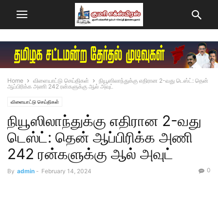
Home
விளையாட்டு செய்திகள்
நியூஸிலாந்துக்கு எதிரான 2-வது டெஸ்ட்: தென்
ஆப்பிரிக்க அணி 242 ரன்களுக்கு ஆல் அவுட்
விளையாட்டு செய்திகள்
நியூஸிலாந்துக்கு எதிரான 2-வது
டெஸ்ட்: தென் ஆப்பிரிக்க அணி
242 ரன்களுக்கு ஆல் அவுட்
0
By
admin
-
February 14, 2024