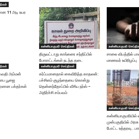
திகள்
வான 11 அடி உயர
கன்னியாகுமரி செய்திகள்
கன்னியாகுமரி செய்தி
திருவட்டாறு காங்கரை சந்திப்பில்
சாலை விபத்தில் பா
போராட்டங்கள் நடந்த தடை
மாணவர் உயிரிழப்பு
திகள்
கன்னியாகுமரி செய்திகள்
கவதி அம்மன்
கர்ப்பமானதால் கைவிரித்த காதலன்:
களப பூஜை
பச்சிளம் குழந்தையை கொன்று
ரளான பக்தர்கள்
தென்னந்தோப்பில் வீசிய நர்ஸ் –
அதிர்ச்சி சம்பவம்
கன்னியாகுமரி செய்தி
கன்னியாகுமரியில் வ
முன்பகுதியில் அரசு
போட்ட உத்தரவு.. பார