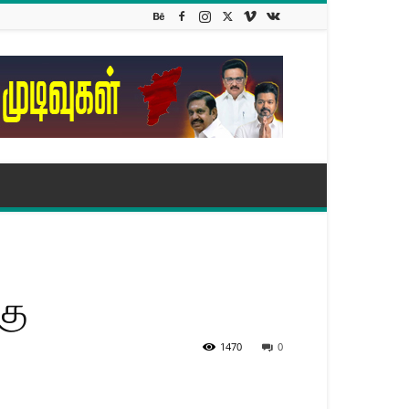
கு
1470
0