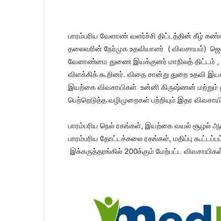
Kanyakumari
Today
News
|
பாரம்பரிய வேளாண் வளர்ச்சி திட்டத்தின் கீழ் கண்க
Kumari
தலைவரின் நேர்முக உதவியாளர் ( விவசாயம்) ஜென்க
News
வேளாண்மை துணை இயக்குனர் மாநிலத் திட்டம் , ச
|
Kanyakumari
விளக்கிக் கூறினர். விதை சான்று துறை உதவி இயக
News
இயற்கை விவசாயிகள் உன்னி கிருஷ்ணன் மற்றும் ல
பெற்றெடுத்த வழிமுறைகள் பற்றியும் இதர விவசாய
பாரம்பரிய நெல் ரகங்கள், இயற்கை வயல் சூழல் ஆ
பாரம்பரிய தோட்டக்கலை ரகங்கள், மதிப்பு கூட்டப்
இக்கருத்தரங்கில் 200க்கும் மேற்பட்ட விவசாயிக