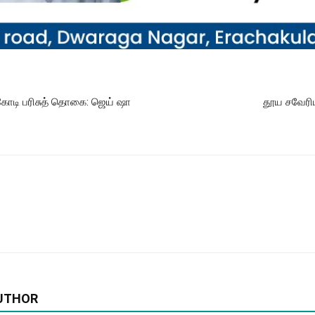
கோடி பரிசுத் தொகை: ஜெய் ஷா
தூய சவேரிய
UTHOR