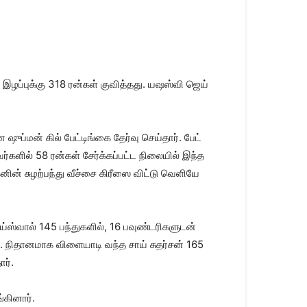
 இழப்​புக்கு 318 ரன்​கள் குவித்​தது. யஷஸ்வி ஜெய்​
்​மன் கில் பேட்​டிங்கை தேர்வு செய்​தார். பேட்​
களில் 58 ரன்​கள் சேர்க்​கப்​பட்ட நிலை​யில் இந்த
்​க​னின் சுழற்​பந்து வீச்சை கிரீஸை விட்டு வெளியே
ஸ்​வால் 145 பந்​துகளில், 16 பவுண்​டரி​களு​டன்
. நிதான​மாக விளை​யாடி வந்த சாய் சுதர்​சன் 165
ார்.
​கி​னார்.