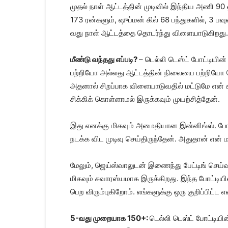
முதல் நாள் ஆட்​டத்​தின் முடி​வில் இந்​திய அணி 90 
173 ரன்​களும், ஷுப்​மன் கில் 68 பந்​துகளில், 3 ப
வது நாள் ஆட்​டத்​தை தொடர்ந்​து விளை​யாடுகிறது.
மீண்டு வந்தது எப்படி?
– டெல்லி டெஸ்ட் போட்டியின
பற்றியோ அல்லது ஆட்டத்தின் நிலையை பற்றியோ ய
அதனால் சிறப்பாக விளையாடுவதில் மட்டுமே என் 
சிக்கிக் கொள்ளாமல் இருக்கவும் முயற்சித்தேன்.
இது எனக்கு மிகவும் அமைதியான இன்னிங்ஸ். போட
நடக்க விட முடிவு செய்திருந்தேன். அதுதான் என்
மேலும், ஜெய்ஸ்வாலுடன் இணைந்து பேட்டிங் செய்வ
மிகவும் சுவாரஸ்யமாக இருக்கிறது. இந்த போட்டியில
பெற விரும்புகிறோம். எங்களுக்கு ஒரு குறிப்பிட
5-வது முறையாக 150+:
டெல்லி டெஸ்ட் போட்டிய