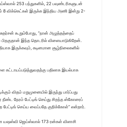
்​ஸ்​வால் 253 பந்​துகளில், 22 பவுண்​டரி​களு​டன்
வசம் 8 விக்​கெட்​கள் இருக்க இந்​திய அணி இன்று 2-
சுதர்சன் கூறும்போது, “நான் அழுத்தத்தைப்
ய பிறகுதான் இந்த தொடரில் விளையாடுகிறேன்.
தியாக இருக்கவும், கடினமான சூழ்நிலைகளில்
ளை கட்டாயப்படுத்துவதற்கு பதிலாக இயல்பாக
கும் விதம் மறுமுனையில் இருந்து பார்ப்பது
ை நீண்ட நேரம் பேட்டிங் செய்து சிறந்த ஸ்கோரைப்
பேட்டிங் செய்ய வைப்பதே குறிக்கோள்’’ என்றார்.
ான யஷஸ்வி ஜெய்ஸ்வால் 173 ரன்கள் விளாசி