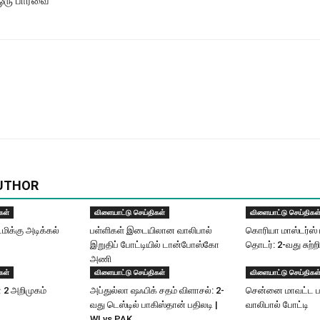
 ஒரு பார்வை
UTHOR
கள்
விளையாட்டு செய்திகள்
விளையாட்டு செய்திகள
டமிக்கு அடிக்கல்
பள்ளிகள் இடையிலான வாலிபால்
கொரியா மாஸ்டர்ஸ் 
இறுதிப் போட்டியில் டான்போஸ்கோ
தொடர்: 2-வது சுற்றி
அணி
கள்
விளையாட்டு செய்திகள்
விளையாட்டு செய்திகள
ன் 2 அறிமுகம்
அப்​துல்​லா ஷஃபிக் சதம் விளாசல்​: 2-
சென்னை மாவட்ட ப
வது டெஸ்டில் பாகிஸ்தான் பதிலடி |
வாலிபால் போட்டி
WI vs PAK