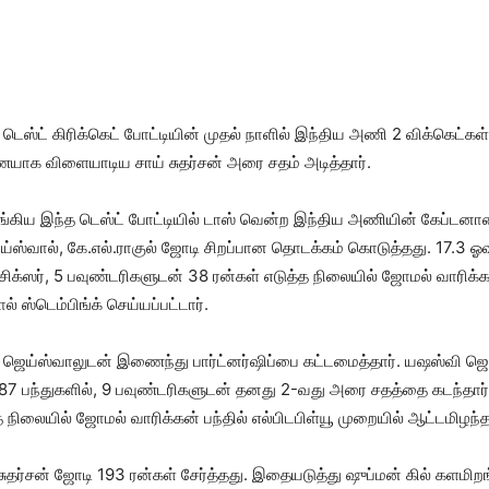
டெஸ்ட் கிரிக்​கெட் போட்​டி​யின் முதல் நாளில் இந்​திய அணி 2 விக்​கெட்​கள்
ை​யாக விளை​யாடிய சாய் சுதர்​சன் அரை சதம் அடித்​தார்.
ய இந்த டெஸ்ட் போட்​டி​யில் டாஸ் வென்ற இந்​திய அணி​யின் கேப்​ட​னான ஷுப
வால், கே.எல்​.​ராகுல் ஜோடி சிறப்​பான தொடக்​கம் கொடுத்​தது. 17.3 ஓவர்​
ரு சிக்​ஸர், 5 பவுண்​டரி​களு​டன் 38 ரன்​கள் எடுத்த நிலை​யில் ஜோமல் வாரிக
்டெம்​பிங்க் செய்​யப்​பட்​டார்.
ெய்​ஸ்​வாலுடன் இணைந்து பார்ட்​னர்​ஷிப்பை கட்​டமைத்​தார். யஷஸ்வி ஜெய்​
87 பந்​துகளில், 9 பவுண்​டரி​களு​டன் தனது 2-வது அரை சதத்தை கடந்​தார்
 நிலை​யில் ஜோமல் வாரிக்​கன் பந்​தில் எல்​பிடபிள்யூ முறை​யில் ஆட்​ட​மிழந்​த
சுதர்​சன் ஜோடி 193 ரன்​கள் சேர்த்​தது. இதையடுத்து ஷுப்​மன் கில் களமிறங்