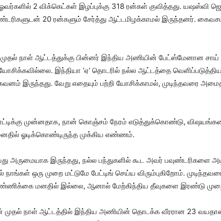
ஓவர்​களில் 2 விக்​கெட்​கள் இழப்​புக்கு 318 ரன்​கள் குவித்​தது. யஷஸ்வி ஜெய
வுண்​டரி​களு​டன் 20 ரன்​களும் சேர்த்து ஆட்​ட​மிழக்​காமல் இருந்​தனர். கை
் முதல் நாள் ஆட்டத்துக்கு பின்னர் இந்திய அணியின் பேட்ஸ்மேனான சாய் 
ோசிக்கவில்லை. இந்தியா ‘ஏ‘ தொடரில் நல்ல ஆட்டத்தை வெளிப்படுத்தி
கவனம் இருந்தது. வேறு எதையும் பற்றி யோசிக்காமல், முடிந்தவரை அமை
்டிக்கு முன்னதாக, நான் கொஞ்சம் நேரம் எடுத்துக்கொண்டு, விஷயங்க
 மனதில் ஓடிக்கொண்டிருந்த முக்கிய எண்ணம்.
து அருமையாக இருந்தது, நல்ல பந்துகளில் கூட அவர் பவுண்டரிகளை அடிக்
் நாங்கள் ஒரு முறை மட்டுமே பேட்டிங் செய்ய விரும்புகிறோம். முடிந்தவர
்ட எண்ணிக்கை மனதில் இல்லை, ஆனால் மேற்கிந்திய தீவுகளை இரண்டு முறை 
ின் முதல் நாள் ஆட்டத்தில் இந்திய அணியின் தொடக்க வீரரான 23 வயத