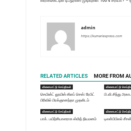
கிரிக்கெட்டில் டிஆர்எஸ் முடிவுகள் 100% சரியா? –
admin
https://kumariexpress.com
RELATED ARTICLES
MORE FROM A
விளையாட்டு செய்திகள்
விளையாட்டு செய்தி
செயின்ட் லூயிஸ் கிளப் செஸ்: ரேபிட்
பி.வி.சிந்து அகா
பிரிவில் பிரக்ஞானந்தா முதலிடம்
விளையாட்டு செய்திகள்
விளையாட்டு செய்தி
பாக். பயிற்சியாளராக ஸ்மித் நியமனம்
டிஎன்பிபிஎல் சீச