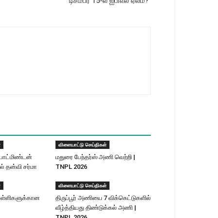
டிசம்பர் 15-ல் ஐபிஎல் ஏலம்?
்
விளையாட்டு செய்திகள்
பாட்மிண்டன்
மதுரை பேந்தர்ஸ் அணி வெற்றி |
ல் தன்வி சர்மா
TNPL 2026
்
விளையாட்டு செய்திகள்
ள்ளிகளுக்​கான
திருப்பூர் அணியை 7 விக்கெட்டுகளில்
வீழ்த்தியது திண்டுக்கல் அணி |
TNPL 2026