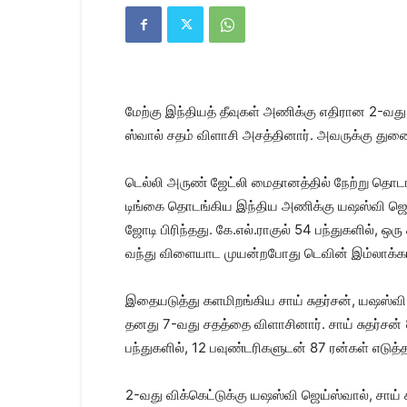
Kanyakumari
Today
News
|
Kumari
News
மேற்கு இந்​தி​யத் தீவு​கள் அணிக்கு எதி​ரான 2-வது 
|
Kanyakumari
ஸ்​வால் சதம் விளாசி அசத்​தி​னார். அவருக்கு துண
News
டெல்லி அருண் ஜேட்லி மைதானத்​தில் நேற்று தொடங்​கி
டிங்கை தொடங்​கிய இந்​திய அணிக்கு யஷஸ்வி ஜெய்​ஸ்​
ஜோடி பிரிந்​தது. கே.எல்​.​ராகுல் 54 பந்​துகளில், ஒ
வந்து விளை​யாட முயன்​ற​போது டெவின் இம்​லாக்​கால் ஸ
இதையடுத்து களமிறங்​கிய சாய் சுதர்​சன், யஷஸ்வி ஜ
தனது 7-வது சதத்தை விளாசி​னார். சாய் சுதர்​சன் 
பந்​துகளில், 12 பவுண்​டரி​களு​டன் 87 ரன்​கள் எடுத்த
2-வது விக்​கெட்​டுக்கு யஷஸ்வி ஜெய்​ஸ்​வால், சாய் 