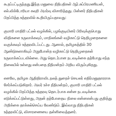
கூறப்பட்டிருந்தது.இந்த மனுவை நீதிபதிகள் ஆர்.சுப்பிரமணியன்,
எல்.விக்டோரியா கவுரி அமர்வு விசாரித்தது. பின்னர் நீதிபதிகள்
பிறப்பித்த உத்தரவில் கூறியிருப்பதாவது:
குமாரி மாதிரி பட்டீல் வழக்கில், பழங்குடியினர் பிரிவுக்குபொது
விதிகளை உருவாக்கவும், மாநிலங்கள் வழிகாட்டு நெறிமுறைகளை
வகுக்கவும் உத்தரவிடப்பட்டது. ஆனால், தமிழகத்தில் 30
ஆண்டுகளாகியும் அதுபோன்ற வழிகாட்டு நெறிமுறைகள்
உருவாக்கப்படவில்லை. அது தொடர்பான நடவடிக்கை தற்போது எந்த
நிலையில் உள்ளது என்பதை நீதிமன்றம் அறிய விரும்புகிறது.
எனவே, தமிழக ஆதிதிராவிடநலத் துறைச் செயலர் எதிர்மனுதாரராக
சேர்க்கப்படுகிறார். அவர் உச்ச நீதிமன்றம், குமாரி மாதிரி பட்டீல்
வழக்கில் பிறப்பித்த உத்தரவு தொடர்பாக என்ன நடவடிக்கை
எடுக்கப்பட்டுள்ளது, அதன் தற்போதைய நிலை என்னஎன்பது குறித்து
அறிக்கை தாக்கல்செய்ய வேண்டும். இவ்வாறு நீதிபதிகள்
உத்தரவிட்டு, விசாரணையை தள்ளிவைத்தனர்.