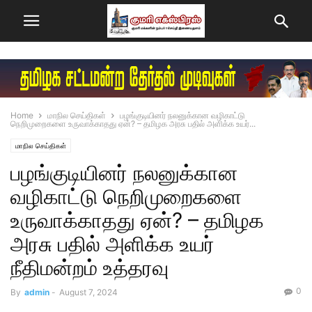
Home
மாநில செய்திகள்
பழங்குடியினர் நலனுக்கான வழிகாட்டு
நெறிமுறைகளை உருவாக்காதது ஏன்? – தமிழக அரசு பதில் அளிக்க உயர்...
மாநில செய்திகள்
பழங்குடியினர் நலனுக்கான
வழிகாட்டு நெறிமுறைகளை
உருவாக்காதது ஏன்? – தமிழக
அரசு பதில் அளிக்க உயர்
நீதிமன்றம் உத்தரவு
0
By
admin
-
August 7, 2024