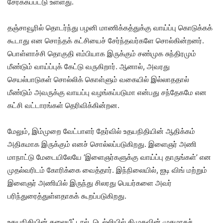
சேர்க்கப்பட்டு உள்ளது.
தஞ்சாவூரில் தொடர்ந்து பழனி மாணிக்கத்துக்கு வாய்ப்பு கொடுக்கக்
கூடாது என சொந்தக் கட்சியைச் சேர்ந்தவர்களே சொல்கின்றனர்.
பொள்ளாச்சி தொகுதி எம்பியாக இருக்கும் சண்முக சுந்திரமும்
மீண்டும் வாய்ப்புக் கேட்டு வருகிறார். ஆனால், அவரது
செயல்பாடுகள் சொல்லிக் கொள்ளும் வகையில் இல்லாததால்
மீண்டும் அவருக்கு வாயப்பு வழங்கப்படுமா என்பது சந்தேகமே என
கட்சி வட்டாரங்கள் தெரிவிக்கின்றன.
மேலும், இம்முறை வேட்பாளர் தேர்வில் உதயநிதியின் ஆதிக்கம்
அதிகமாக இருக்கும் எனச் சொல்லப்படுகிறது. இளைஞர் அணி
மாநாட்டு மேடையிலேயே ‘இளைஞர்களுக்கு வாய்ப்பு தாருங்கள்’ என
முதல்வரிடம் கோரிக்கை வைத்தார். இந்நிலையில், ஐடி விங் மற்றும்
இளைஞர் அணியில் இருந்து சிலரது பெயர்களை அவர்
பரிந்துரைத்துள்ளதாகக் கூறப்படுகிறது.
உதயநிதியின் தலையீட்டால், டெல்லியில் திமுகவின் முகமாகச்