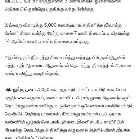
விடப்பட்ட உபரி நீர் நேற்றுமாலை 3 மணியளவில் ஒகேனக்கலை
அடுத்த பிலிகுண்டுலு பகுதிக்கு வந்து சேர்ந்தது.
இவ்வாறு விநாடிக்கு 5,000 கனஅடியாக அதிகரித்த நீர்வரத்து
பின்னர் சீராக உயர்ந்து நேற்று மாலை 7 மணி நிலவரப்படி விநாடிக்கு
14 ஆயிரம் கனஅடி என்ற நிலையை எட்டியது.
அதன்பிறகும் நீர்வரத்து சீராகஉயர்ந்து வந்தது. பிலிகுண்டுலுவில்
மத்திய நீர் ஆணைய அலுவலர்கள் தொடர்ந்து நீர்வரத்தின் அளவை
கண்காணித்து வருகின்றனர்.
பரிசலுக்கு தடை:
அதேபோல, தருமபுரி மாவட்ட காவிரி கரையோர
பகுதிகளை வருவாய், வனம் உள்ளிட்ட அரசுத் துறை அலுவலர்களும்
தொடர்ந்து கண்காணித்து வருகின்றனர்.ஒகேனக்கல் காவிரியாற்றில்
வெளியில் தெரிந்த பாறைகள், நீர்வரத்து உயர்வால் படிப்படியாக
தண்ணீரில் மூழ்கத் தொடங்கியுள்ளன. இதனிடையே காவிரியில்
நீர்வரத்து தொடர்ந்து அதிகரித்து வருவதால் ஆற்றில்பரிசல் இயக்க
தடை விதிக்கப்பட்டுள்ளது.