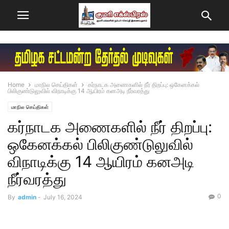
Home
மாநில செய்திகள்
கர்நாடக அணைகளில் நீர் திறப்பு: ஒகேனக்கல்
பிலிகுண்டுலுவில் விநாடிக்கு 14 ஆயிரம் கனஅடி நீர்வரத்து
மாநில செய்திகள்
கர்நாடக அணைகளில் நீர் திறப்பு:
ஒகேனக்கல் பிலிகுண்டுலுவில்
விநாடிக்கு 14 ஆயிரம் கனஅடி
நீர்வரத்து
0
By
admin
-
July 16, 2024