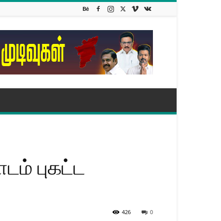
டம் புகட்ட
426
0