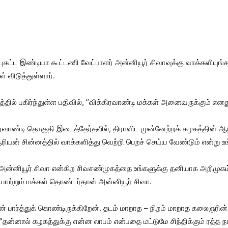
புகட்ட இண்டியா கூட்டணி வேட்பாளர் அன்னியூர் சிவாவுக்கு வாக்களியுங்
 விடுத்துள்ளார்.
ில் பகிர்ந்துள்ள பதிவில், ”விக்கிரவாண்டி மக்கள் அனைவருக்கும் எ
ாண்டி தொகுதி இடைத்தேர்தலில், திராவிட முன்னேற்றக் கழகத்தின் ஆற்
சூரியன் சின்னத்தில் வாக்களித்து வெற்றி பெறச் செய்ய வேண்டும் என்ற
் அன்னியூர் சிவா என்கிற சிவசண்முகத்தை உங்களுக்கு தனியாக அறிமுக
ாற்றும் மக்கள் தொண்டர்தான் அன்னியூர் சிவா.
பார்த்துக் கொண்டிருக்கிறேன். தடம் மாறாத – நிறம் மாறாத கலைஞரின் 
ன்னால் கழகத்துக்கு என்ன லாபம் என்பதை மட்டுமே சிந்திக்கும் ரத்த நா