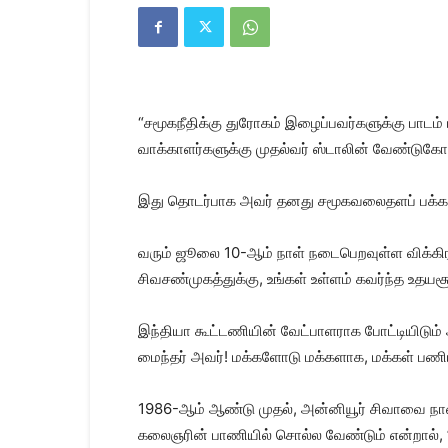
Kanyakumari
Today
News
|
Kumari
News
“சமூகநீதிக்கு துரோகம் இழைப்பவர்களுக்கு பாடம் 
|
Kanyakumari
வாக்காளர்களுக்கு முதல்வர் ஸ்டாலின் வேண்டுகோள்
News
இது தொடர்பாக அவர் தனது சமூகவலைதளப் பக்கத்த
வரும் ஜூலை 10-ஆம் நாள் நடைபெறவுள்ள விக்கிரவ
சிவசண்முகத்துக்கு, உங்கள் உள்ளம் கவர்ந்த உதய
இந்தியா கூட்டணியின் வேட்பாளராக போட்டியிடும
மைந்தர் அவர்! மக்களோடு மக்களாக, மக்கள் பணிய
1986-ஆம் ஆண்டு முதல், அன்னியூர் சிவாவை நான் 
கலைஞரின் பாணியில் சொல்ல வேண்டும் என்றால், ”த