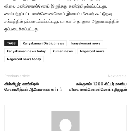
விலை மண்ணெண்ணெய் இருந்தது கண்டுபிடிக்கப்பட்டது.
கைப்பற்றப்பட்ட மண்ணெண்ணெய் இனயம் மீனவர் கூட்டுறவு
சங்கத்தில் ஒப்படைக்கப்பட்டது. வாகனம் தாலுகா அலுவலகத்தில்
ஒப்படைக்கப்பட்டது.
TAGS
Kanyakumari District news
kanyakumari news
kanyakumari news today
kumari news
Nagercoil news
Nagercoil news today
Previous article
Next article
கிள்ளியூர்: காங்கிரஸ்
கல்குளம்: 1200 லிட்டர் மானிய
செயல்வீரர்கள் ஆலோசனை கூட்டம்
விலை மண்ணெண்ணெய் பறிமுதல்