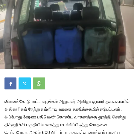
விளவங்கோடு வட்ட வழங்கல் அலுவலர் அனிதா குமாரி தலைமையில்
அதிகாரிகள் நேற்று நள்ளிரவு வாகன தணிக்கையில் ஈடுபட்டனர்.
அப்போது கேரளா பதிவெண் கொண்ட வாகனத்தை துரத்தி சென்று
திக்குறிச்சி பகுதியில் வைத்து மடக்கிப்பிடித்து சோதனை
செய்தபோது, அதில் 600 லிட்டர் படகுகளுக்கு வழங்கும் மானிய