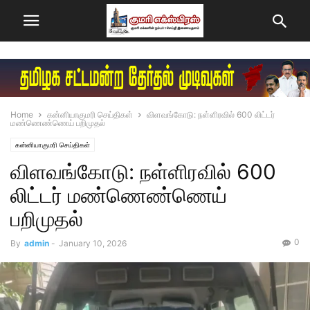
Home
கன்னியாகுமரி செய்திகள்
விளவங்கோடு: நள்ளிரவில் 600 லிட்டர்
மண்ணெண்ணெய் பறிமுதல்
கன்னியாகுமரி செய்திகள்
விளவங்கோடு: நள்ளிரவில் 600
லிட்டர் மண்ணெண்ணெய்
பறிமுதல்
0
By
admin
-
January 10, 2026