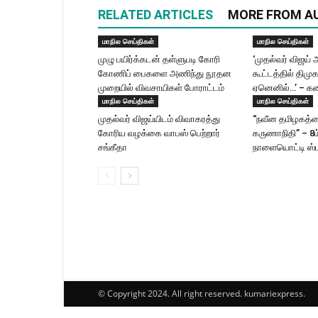
RELATED ARTICLES
MORE FROM A
மாநில செய்திகள்
மாநில செய்திகள்
முழு பயிர்க்கடன் தள்ளுபடி கோரி
‘முதல்வர் விஜ
கோணிப் பைகளை அணிந்து நூதன
கூட்டத்தில் திமு
முறையில் விவசாயிகள் போராட்டம்
ஏனெனில்…’ – கன
மாநில செய்திகள்
மாநில செய்திகள்
முதல்வர் விஜய்யிடம் விவாகரத்து
“நவீன தமிழகத்தை
கோரிய வழக்கை வாபஸ் பெற்றார்
கருணாநிதி” – 8
சங்கீதா
நாளையொட்டி ஸ்ட
© Copyright 2024. All right reserved. kumariexpress.