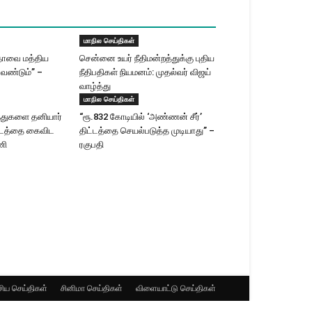
மாநில செய்திகள்
தாவை மத்திய
சென்னை உயர் நீதிமன்றத்துக்கு புதிய
வேண்டும்” –
நீதிபதிகள் நியமனம்: முதல்வர் விஜய்
வாழ்த்து
மாநில செய்திகள்
ந்துகளை தனியார்
“ரூ.832 கோடியில் ‘அண்ணன் சீர்’
ட்டத்தை கைவிட
திட்டத்தை செயல்படுத்த முடியாது” –
ணி
ரகுபதி
ிய செய்திகள்
சினிமா செய்திகள்
விளையாட்டு செய்திகள்