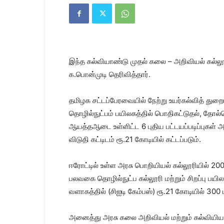
Kanyakumari
Today
News
|
Kumari
News
இந்த கல்வியாண்டு முதல் கலை – அறிவியல் கல்லூ
|
Kanyakumari
க.பொன்முடி தெரிவித்தார்.
News
தமிழக சட்டப்பேரவையில் நேற்று உயர்கல்வித் துற
தொழில்நுட்பம் பயிலகத்தில் பொதிகட்டுதல், தோல்
ஆயத்தஆடை உள்ளிட்ட 6 புதிய பட்டயப்படிப்புகள் அ
விடுதி கட்டிடம் ரூ.21 கோடியில் கட்டப்படும்.
ஈரோட்டில் உள்ள அரசு பொறியியல் கல்லூரியில் 20
பலவகை தொழில்நுட்ப கல்லூரி மற்றும் சிறப்பு பயி
வளாகத்தில் (சிஐடி கேம்பஸ்) ரூ.21 கோடியில் 300
அனைத்து அரசு கலை அறிவியல் மற்றும் கல்வியியல்