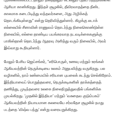
ஆசியா காண்கிறது. இந்தச் சூழலில், தீவிரவாதத்தை நீண்ட
காலமாக கடைபிடித்து வந்தவர்களை, அது அழிக்கத்
தொடங்கியுள்ளது” என்று தெரிவித்துள்ளார். கிழக்கு லடாக்
எல்லையில் சீனாவின் ராணுவம் தொடர்ந்து நிலைகொண்டுள்ள
நிலையில், எல்லை தாண்டிய பயங்கரவாத நடவடிக்கைகளுக்கு
பாகிஸ்தான் தொடர்ந்து ஆதரவு அளித்து வரும் நிலையில், அவர்
இவ்வாறு கூறியுள்ளார்.
மேலும் பேசிய ஜெய்சங்கர், “எரிபொருள், உணவு மற்றும் உரங்கள்
ஆகியவற்றின் நெருக்கடியை உலகம் அனுபவித்து வருகிறது. பல
வழிகளில், நாம் உண்மையில் சரியான புயலைக் கடந்து செல்கிறோம்.
இந்தியாவைப் பொறுத்தவரை, நெருக்கடிகளின் தாக்கத்தைத்
தணித்து, முடிந்தவரை உலகை நிலைநிறுத்துவதில் பங்களிக்க
முயல்கிறது. ‘முதலில் இந்தியா’ மற்றும் ‘வசுதைவ குடும்பகம்’
ஆகியவற்றின் நியாயமான கலவையே சர்வதேச சூழலில் நமது
படத்தை ‘விஷ்வ பந்து’ என்று வரையறுக்கிறது.