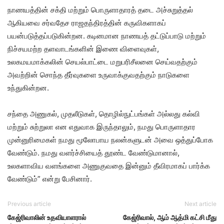
நாணயத்தின் சக்தி மற்றும் பொருளாதாரத் தடை அச்சுறுத்தல்
ஆகியவை சர்வதேச ராஜதந்திரத்தின் கருவிகளாகப்
பயன்படுத்தப்படுகின்றன. கடினமான நாணயத் தட்டுப்பாடு மற்றும்
நிச்சயமற்ற தளவாடங்களின் இணை விளைவுகள்,
உலகமயமாக்கலின் செயல்பாட்டை மறுபரிசீலனை செய்வதற்கும்
அவற்றின் சொந்த தீர்வுகளை உருவாக்குவதற்கும் நாடுகளை
உந்துகின்றன.
சந்தை அணுகல், முதலீடுகள், தொழில்நுட்பங்கள் அல்லது கல்வி
மற்றும் சுற்றுலா என எதுவாக இருந்தாலும், நமது பொருளாதார
முன்னுரிமைகள் நமது மூலோபாய நலன்களுடன் அவை ஒத்துப்போக
வேண்டும். நமது வளர்ச்சியைத் தூண்ட வேண்டுமானால்,
உலகளாவிய வளங்களை அணுகுவதை இன்னும் தீவிரமாகப் பார்க்க
வேண்டும்” என்று பேசினார்.
Previous article
Next article
கேஜ்ரிவாலின் உதவியாளரால்
கேஜ்ரிவால், ஆம் ஆத்மி கட்சி மீது