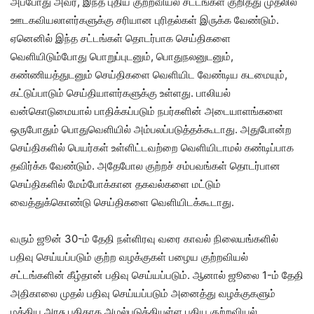
அப்போது அவர், இந்த புதிய குற்றவியல் சட்டங்கள் குறித்து முதலில்
ஊடகவியலாளர்களுக்கு சரியான புரிதல்கள் இருக்க வேண்டும்.
ஏனெனில் இந்த சட்டங்கள் தொடர்பாக செய்திகளை
வெளியிடும்போது பொறுப்புடனும், பொதுநலனுடனும்,
கண்ணியத்துடனும் செய்திகளை வெளியிட வேண்டிய கடமையும்,
கட்டுப்பாடும் செய்தியாளர்களுக்கு உள்ளது. பாலியல்
வன்கொடுமையால் பாதிக்கப்படும் நபர்களின் அடையாளங்களை
ஒருபோதும் பொதுவெளியில் அம்பலப்படுத்தக்கூடாது. அதுபோன்ற
செய்திகளில் பெயர்கள் உள்ளிட்டவற்றை வெளியிடாமல் கண்டிப்பாக
தவிர்க்க வேண்டும். அதேபோல குற்றச் சம்பவங்கள் தொடர்பான
செய்திகளில் மேம்போக்கான தகவல்களை மட்டும்
வைத்துக்கொண்டு செய்திகளை வெளியிடக்கூடாது.
வரும் ஜூன் 30-ம் தேதி நள்ளிரவு வரை காவல் நிலையங்களில்
பதிவு செய்யப்படும் குற்ற வழக்குகள் பழைய குற்றவியல்
சட்டங்களின் கீழ்தான் பதிவு செய்யப்படும். ஆனால் ஜூலை 1-ம் தேதி
அதிகாலை முதல் பதிவு செய்யப்படும் அனைத்து வழக்குகளும்
மத்திய அரசு புதிதாக அமல்படுத்தியுள்ள புதிய குற்றவியல்