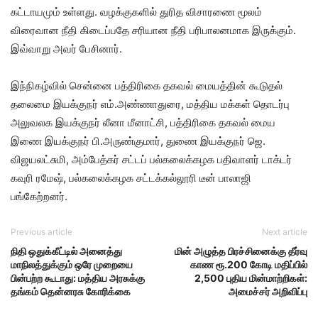
கட்டாயமும் உள்ளது. வழக்குகளில் துரித விசாரணை மூலம்
விரைவான நீதி கிடைப்பதே சரியான நீதி பரிபாலனமாக இருக்கும்.
இவ்வாறு அவர் பேசினார்.
இந்நிகழ்வில் சென்னை பத்திரிகை தகவல் மையத்தின் கூடுதல்
தலைமை இயக்குநர் எம்.அண்ணாதுரை, மத்திய மக்கள் தொடர்பு
அலுவலக இயக்குநர் லீனா மீனாட்சி, பத்திரிகை தகவல் மைய
இணை இயக்குநர் பி.அருண்குமார், துணை இயக்குநர் ஜெ.
விஜயலட்சுமி, அம்பேத்கர் சட்டப் பல்கலைக்கழக பதிவாளர் டாக்டர்
கவுரி ரமேஷ், பல்கலைக்கழக சட்டக்கல்லூரி டீன் பாலாஜி
பங்கேற்றனர்.
Previous article
Next article
நிதி ஒதுக்கீட்டில் அனைத்து
மின் அழுத்த பிரச்சினைக்கு தீர்வு
மாநிலத்துக்கும் ஒரே முறையை
காண ரூ.200 கோடி மதிப்பில்
பின்பற்ற கூடாது: மத்திய அரசுக்கு
2,500 புதிய மின்மாற்றிகள்:
தங்கம் தென்னரசு கோரிக்கை
அமைச்சர் அறிவிப்பு