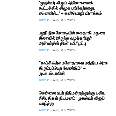
‘முதல்வர் விஜய் ஆலோசனைக்
கூட்டத்தில் திமுக பங்கேற்காது,
ஏனெனில்…’ – கனிமொழி விளக்கம்
admin
-
August 8, 2026
பழநி நில மோசடியில் கைதாகி மதுரை
சிறையில் இருந்த வழக்கறிஞர்
அன்வர்தீன் திடீர் உயிரிழப்பு
admin
-
August 8, 2026
“எஃப்சிஆர்ஏ மசோதாவை மத்திய அரசு
திரும்பப்பெற வேண்டும்” –
மு.க.ஸ்டாலின்
admin
-
August 8, 2026
சென்னை உயர் நீதிமன்றத்துக்கு புதிய
நீதிபதிகள் நியமனம்: முதல்வர் விஜய்
வாழ்த்து
admin
-
August 8, 2026