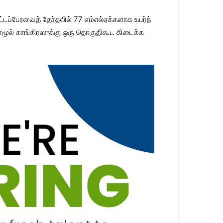
டப்​பேர​வைத் தேர்​தலில் 77 எம்எல்ஏக்​களாக உயர்ந்​
ண​மூல் காங்​கிரஸுக்கு ஒரு தொகு​தி​கூட கிடைக்​க​