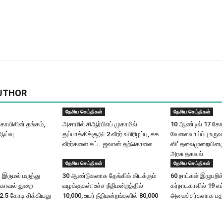
UTHOR
தேசிய செய்திகள்
தேசிய செய்திகள்
ோயிலின் தங்கம்,
அசாமில் சிஆர்பிஎப் முகாமில்
10 ஆண்டில் 17 கோட
ஆய்வு
துப்பாக்கிச்சூடு: 2 வீரர் உயிரிழப்பு, சக
வேலைவாய்ப்பு உருவ
வீரர்களை சுட்ட ஜவான் தற்கொலை
ஸி’ தலைமுறையினரு
அரசு தகவல்
தேசிய செய்திகள்
தேசிய செய்திகள்
 இருமல் மருந்து
30 ஆண்டுகளாக தேங்கிக் கிடக்கும்
60 நாட்கள் இழுபறிக்
 காவல் துறை
வழக்குகள்: உச்ச நீதிமன்றத்தில்
கர்நாடகாவில் 19 எம
.5 கோடி சிக்கியது
10,000, உயர் நீதிமன்றங்களில் 80,000
அமைச்சர்களாக பதவ