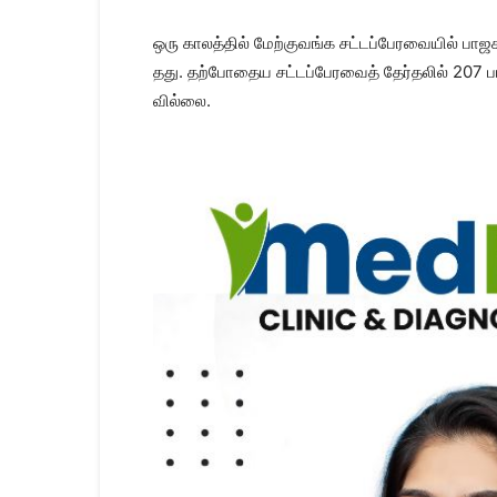
ஒரு காலத்​தில் மேற்​கு​வங்க சட்​டப்​பேர​வை​யில் ப
தது. தற்போதைய சட்டப்பேரவைத் தேர்​தலில் 207 பாஜக எ
வில்​லை.