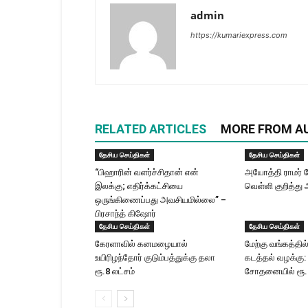
admin
https://kumariexpress.com
RELATED ARTICLES
MORE FROM A
தேசிய செய்திகள்
தேசிய செய்திகள்
“பிஹாரின் வளர்ச்சிதான் என்
அயோத்தி ராமர் க
இலக்கு; எதிர்க்கட்சியை
வெள்ளி குறித்து 
ஒருங்கிணைப்பது அவசியமில்லை” –
பிரசாந்த் கிஷோர்
தேசிய செய்திகள்
தேசிய செய்திகள்
கேரளாவில் கனமழையால்
மேற்கு வங்கத்தில்
உயிரிழந்தோர் குடும்பத்துக்கு தலா
கடத்தல் வழக்கு:
ரூ.8 லட்சம்
சோதனையில் ரூ.2