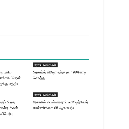
தேசிய செய்திகள்
ி புதிய
பிரசாந்த் கிஷோருக்கு ரூ.198 கோடி
ாக்கம்: ‘ஜென்-
சொத்து
க்கு மத்திய
தேசிய செய்திகள்
குப் பிறகு
அசாமில் வெள்ளத்தால் உயிரிழந்தோர்
்எல்ஏ-க்கள்
எண்ணிக்கை 85 ஆக உயர்வு
ியேற்பு