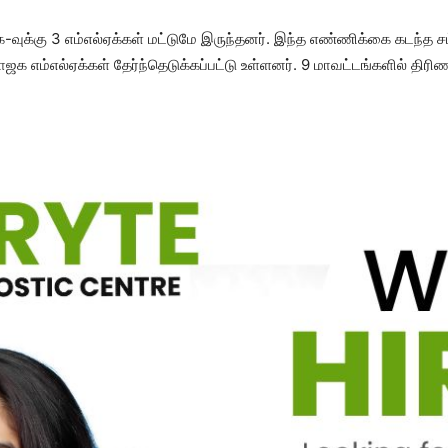
ாஜக-வுக்கு 3 எம்எல்​ஏக்​கள் மட்​டுமே இருந்​தனர். இந்த எண்ணிக்கை கடந்த சட்
ம்​எல்​ஏக்​கள் தேர்ந்​தெடுக்​கப்​பட்டு உள்​ளனர். 9 மாவட்​டங்​களில் திரி