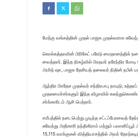
Kanyakumari
Today
News
|
Kumari
News
மேற்கு வங்கத்தின் முதல் பாஜக முதல்வராக சுவேந்
|
Kanyakumari
News
கொல்​கத்​தா​வின் பிரி​கேட் பரேடு மைதானத்​தில் 
வைத்தார். இந்த நிகழ்வில் பிரதமர் நரேந்திர மோட
அமித் ஷா, பாஜக தேசியத் தலைவர் நிதின் நபீன் மற
ஆந்திர பிரதேச முதல்வர் சந்திரபாபு நாயுடு, உத்த
முதலமைச்சர்களும் இந்த விழாவில் கலந்துகொண்ட
சர்க்காரிடம் ஆசி பெற்றார்.
சமீபத்தில் நடைபெற்று முடிந்த சட்டப்பேரவைத் த
சுவேந்து அதிகாரி நந்திகிராம் மற்றும் பவானிப்பூ
15,115 வாக்குகள் வித்தியாசத்தில் அவர் தோற்கடித்