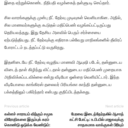
இதை ஏற்றுக்கொண்ட நீதிபதி வழக்கைத் தள்ளுபடி செய்தார்.
சில வாரங்களுக்கு முன்பு நீட் தேர்வு முடிவுகள் வெளியாகின. அதில்,
சில மாணவர்களுக்கு கூடுதல் மதிப்பெண் வழங்கப்பட்டிருப்பது
தெரியவந்தது. இது தேசிய அளவில் பெரும் சர்ச்சையை
ஏற்படுத்தியது. நீட் தேர்வுக்கு எதிராக பல்வேறு மாநிலங்களில் தீவிரப்
போராட்டம் நடத்தப்பட்டு வருகிறது.
இதனிடையே நீட் தேர்வு எழுதிய மாணவி ஆயுஷி படேல், தன்னுடைய
விடைத் தாள் கிழிந்து விட்டதால் தன்னுடைய மதிப்பெண் முறையாக
அறிவிக்கப்படவில்லை என்று வீடியோ ஒன்றை வெளியிட்டார். இந்த
வீடியோவை காங்கிரஸ் தலைவர் பிரியங்கா காந்தி தன்னுடைய
பக்கத்திலும் பகிர்ந்தார் என்பது குறிப்பிடத்தக்கது.
Previous article
Next article
கள்ளச் சாராயம் விற்கும் சமூக
பேரவை இடைத்தேர்தலில் ஆசாத்
விரோதிகளை இரும்புக் கரம்
கட்சி போட்டி: உ.பி.யில் பாஜகவுக்கு
கொண்டு ஒடுக்க வேண்டும்:
சாதகமாக வாக்குகள் பிரியும்