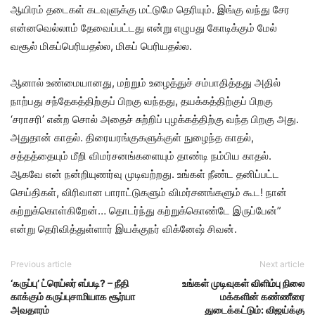
ஆயிரம் தடைகள் கடவுளுக்கு மட்டுமே தெரியும். இங்கு வந்து சேர
என்னவெல்லாம் தேவைப்பட்டது என்று எழுபது கோடிக்கும் மேல்
வசூல் மிகப்பெரியதல்ல, மிகப் பெரியதல்ல.
ஆனால் உண்மையானது, மற்றும் உழைத்துச் சம்பாதித்தது அதில்
நாற்பது சந்தேகத்திற்குப் பிறகு வந்தது, தயக்கத்திற்குப் பிறகு
‘சராசரி’ என்ற சொல் அதைச் சுற்றிப் புழக்கத்திற்கு வந்த பிறகு அது.
அதுதான் காதல். திரையரங்குகளுக்குள் நுழைந்த காதல்,
சத்தத்தையும் மீறி விமர்சனங்களையும் தாண்டி நம்பிய காதல்.
ஆகவே என் நன்றியுணர்வு முடிவற்றது. உங்கள் நீண்ட தனிப்பட்ட
செய்திகள், விரிவான பாராட்டுகளும் விமர்சனங்களும் கூட! நான்
கற்றுக்கொள்கிறேன்… தொடர்ந்து கற்றுக்கொண்டே இருப்பேன்”
என்று தெரிவித்துள்ளார் இயக்குநர் விக்னேஷ் சிவன்.
Previous article
Next article
‘கருப்பு’ ட்ரெய்லர் எப்படி? – நீதி
உங்கள் முடிவுகள் விளிம்பு நிலை
காக்கும் கருப்புசாமியாக சூர்யா
மக்களின் கண்ணீரை
அவதாரம்
துடைக்கட்டும்: விஜய்க்கு