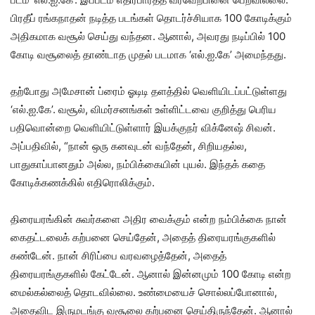
பிரதீப் ரங்கநாதன் நடித்த படங்கள் தொடர்ச்சியாக 100 கோடிக்கும்
அதிகமாக வசூல் செய்து வந்தன. ஆனால், அவரது நடிப்பில் 100
கோடி வசூலைத் தாண்டாத முதல் படமாக ‘எல்.ஐ.கே’ அமைந்தது.
தற்போது அமேசான் ப்ரைம் ஓடிடி தளத்தில் வெளியிடப்பட்டுள்ளது
‘எல்.ஐ.கே’. வசூல், விமர்சனங்கள் உள்ளிட்டவை குறித்து பெரிய
பதிவொன்றை வெளியிட்டுள்ளார் இயக்குநர் விக்னேஷ் சிவன்.
அப்பதிவில், “நான் ஒரு கனவுடன் வந்தேன், சிறியதல்ல,
பாதுகாப்பானதும் அல்ல, நம்பிக்கையின் புயல். இந்தக் கதை
கோடிக்கணக்கில் எதிரொலிக்கும்.
திரையரங்கின் சுவர்களை அதிர வைக்கும் என்ற நம்பிக்கை நான்
கைதட்டலைக் கற்பனை செய்தேன், அதைத் திரையரங்குகளில்
கண்டேன். நான் சிரிப்பை வரவழைத்தேன், அதைத்
திரையரங்குகளில் கேட்டேன். ஆனால் இன்னமும் 100 கோடி என்ற
மைல்கல்லைத் தொடவில்லை. உண்மையைச் சொல்லப்போனால்,
அதைவிட இருமடங்கு வசூலை கற்பனை செய்திருந்தேன். ஆனால்