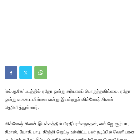
’எல்.ஐ.கே’ படத்தில் ஏதோ ஒன்று சரியாகப் பொருந்தவில்லை. ஏதோ
ஒன்று கைகூடவில்லை என்று இயக்குநர் விக்னேஷ் சிவன்
தெரிவித்துள்ளார்.
விக்னேஷ் சிவன் இயக்கத்தில் பிரதீப் ரங்கநாதன், எஸ்.ஜே.சூர்யா,
சீமான், யோகி பாபு, கீர்த்தி ஷெட்டி உள்ளிட்ட பலர் நடிப்பில் வெளியான
படம் ‘எல்.ஐ.கே’. இப்படம் எதிர்பார்த்த வரவேற்பினை பெறவில்லை.