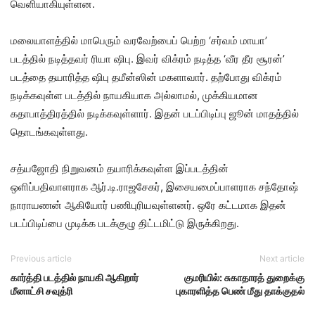
வெளியாகியுள்ளன.
மலையாளத்தில் மாபெரும் வரவேற்பைப் பெற்ற ‘சர்வம் மாயா’
படத்தில் நடித்தவர் ரியா ஷிபு. இவர் விக்ரம் நடித்த ‘வீர தீர சூரன்’
படத்தை தயாரித்த ஷிபு தமீன்ஸின் மகளாவார். தற்போது விக்ரம்
நடிக்கவுள்ள படத்தில் நாயகியாக அல்லாமல், முக்கியமான
கதாபாத்திரத்தில் நடிக்கவுள்ளார். இதன் படப்பிடிப்பு ஜூன் மாதத்தில்
தொடங்கவுள்ளது.
சத்யஜோதி நிறுவனம் தயாரிக்கவுள்ள இப்படத்தின்
ஒளிப்பதிவாளராக ஆர்.டி.ராஜசேகர், இசையமைப்பாளராக சந்தோஷ்
நாராயணன் ஆகியோர் பணிபுரியவுள்ளனர். ஒரே கட்டமாக இதன்
படப்பிடிப்பை முடிக்க படக்குழு திட்டமிட்டு இருக்கிறது.
Previous article
Next article
கார்த்தி படத்தில் நாயகி ஆகிறார்
குமரியில்: சுகாதாரத் துறைக்கு
மீனாட்சி சவுத்ரி
புகாரளித்த பெண் மீது தாக்குதல்