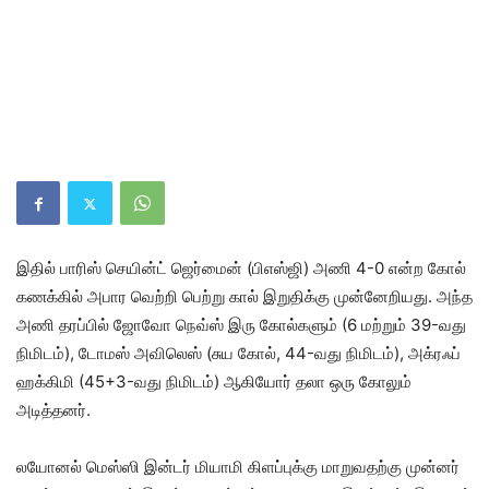
இதில் பாரிஸ் செயின்ட் ஜெர்மைன் (பிஎஸ்ஜி) அணி 4-0 என்ற கோல்
கணக்கில் அபார வெற்றி பெற்று கால் இறுதிக்கு முன்னேறியது. அந்த
அணி தரப்பில் ஜோவோ நெவ்ஸ் இரு கோல்களும் (6 மற்றும் 39-வது
நிமிடம்), டோமஸ் அவிலெஸ் (சுய கோல், 44-வது நிமிடம்), அக்ரஃப்
ஹக்கிமி (45+3-வது நிமிடம்) ஆகியோர் தலா ஒரு கோலும்
அடித்தனர்.
லயோனல் மெஸ்ஸி இன்​டர் மியாமி கிளப்​புக்கு மாறு​வதற்கு முன்​னர்