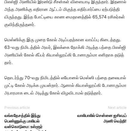
பிஎஸ்ஜி அணி​யில் இரண்டு சீசன்​கள் விளை​யாடி இருந்​தார். இதனால்
அந்த அணிக்கு எதி​ரான ஆட்​டம் மிகுந்த எதிர்​பார்ப்பை ஏற்​படுத்​தி​
யிருந்​தது. இந்த போட்​டியை காண மைதானத்​தில் 65,574 ரசிகர்​கள்
குவிந்​திருந்​தனர்.
மெஸ்​ஸிக்கு இரு முறை கோல் அடிப்​ப​தற்​கான வாய்ப்பு கிடைத்​தது.
63-வது நிமிடத்​தில் அவர், இலக்கை நோக்கி அடித்த பந்தை பிஎஸ்ஜி
அணி​யின் கோல் கீப்​பர் கியான்​லூய்கி டோனாரும்மா எளி​தாக தடுத்​
தார்.
தொடர்ந்து 70-வது நிமிடத்​தில் லயோனல் மெஸ்ஸி பந்தை தலை​யால்
முட்டி கோல் அடிக்க முயன்​றார். ஆனால் கியான்​லூய்கி டோனாரும்மா
அபார​மாக டைவ் அடித்​து கோல்​ விழ​வி​டா​மல்​ தடுத்​தார்​.
Previous article
Next article
வங்கதேசத்தில் இந்து
வாலிபாலில் சென்னை ஐசிஎஃப்
பெண்ணுக்கு பாலியல்
அணி வெற்றி!
வன்கொடுமை: உள்ளூர்