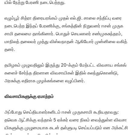
யில் நேற்று பேரணி நடை​பெற்​றது.
எழும்​பூர் சித்ரா திரையரங்​கம் முதல் எல்​.ஜி. சாலை சந்​திப்பு வரை
நடை​பெற்ற இந்​தப் பேரணிக்​கு, சங்​கத்​தின் நிறு​வனர் ஈசன் முரு​க​
சாமி தலைமை தாங்​கி​னார். பொதுச் செய​லா​ளர் சண்​முகசுந்​தரம்,
மாநிலத் தலை​வர் முத்து விஸ்​வ​நாதன் ஆகியோர் முன்​னிலை வகித்​
தனர்.
தமிழகம் முழு​வ​தி​லும் இருந்து 20-க்​கும் மேற்​பட்ட விவ​சாய சங்​கங்​
களைச் சேர்ந்த திரளான விவ​சா​யிகள் இதில் கலந்​து​கொண்​டு,
அரசுக்கு எதி​ராக முழக்​கங்​களை எழுப்​பினர்.
விவசாயிகளுக்கு ஏமாற்றம்
அப்​போது செய்​தி​யாளர்களிடம் ஈசன் முரு​க​சாமி கூறியதாவது:
தவெக ஆட்​சிக்கு வந்​தால் 5 ஏக்​கர் வரை நிலம் வைத்​துள்ள விவ​சா​
யிகளுக்கு முழு​மை​யாக கடன் தள்​ளு​படி செய்​யப்​படும் என அக்​கட்​சி​