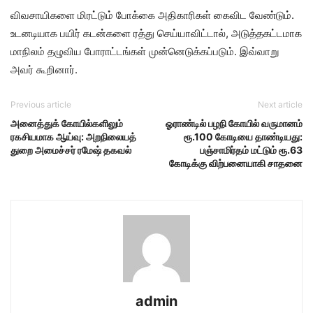
விவ​சா​யிகளை மிரட்​டும் போக்கை அதி​காரி​கள் கைவிட வேண்​டும்.
உடனடி​யாக பயிர் கடன்​களை ரத்து செய்​யா​விட்​டால், அடுத்​தகட்​ட​மாக
மாநிலம் தழு​விய போ​ராட்​டங்​கள் முன்​னெடுக்​கப்​படும்​. இவ்​வாறு
அவர்​ கூறி​னார்​.
Previous article
Next article
அனைத்துக் கோயில்களிலும்
ஓராண்டில் பழநி கோயில் வருமானம்
ரகசியமாக ஆய்வு: அறநிலையத்
ரூ.100 கோடியை தாண்டியது:
துறை அமைச்சர் ரமேஷ் தகவல்
பஞ்சாமிர்தம் மட்டும் ரூ.63
கோடிக்கு விற்பனையாகி சாதனை
admin