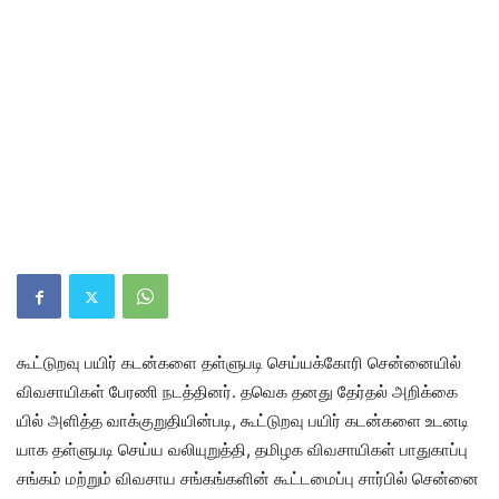
கூட்​டுறவு பயிர் கடன்​களை தள்​ளு​படி செய்​யக்​கோரி சென்​னை​யில்
விவ​சா​யிகள் பேரணி நடத்​தினர். தவெக தனது தேர்​தல் அறிக்​கை​
யில் அளித்த வாக்​குறு​தி​யின்​படி, கூட்​டுறவு பயிர் கடன்​களை உடனடி​
யாக தள்​ளு​படி செய்ய வலி​யுறுத்​தி, தமிழக விவ​சா​யிகள் பாது​காப்பு
சங்​கம் மற்​றும் விவ​சாய சங்​கங்​களின் கூட்​டமைப்பு சார்​பில் சென்​னை​