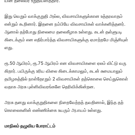
யின் தலை​வர் உறு​தி​யளித்​தார்.
இது வெறும் வாக்​குறுதி அல்ல, விவ​சா​யிகளுக்​கான உத்​தர​வாதம்
என்​றும் கூறி​னார். இதனை நம்​பியே விவ​சா​யிகள் வாக்​களித்​தனர்.
ஆனால் தற்​போது நிலைமை தலைகீழாக உள்​ளது. கடன் தள்​ளு​படி
கிடைக்​கும் என எதிர்​பார்த்த விவ​சா​யிகளுக்கு ஏமாற்​றமே மிஞ்​சி​யுள்​
ளது.
ரூ.50 ஆயிரம், ரூ.75 ஆயிரம் என விவ​சா​யிகளை ஏலம் விட்டு வரு​
கிறார். பயிருக்கு உரிய விலை கிடைக்​காமலும், கடன் சுமை​யாலும்
தமிழகத்​தில் நாள்​தோறும் 2 விவ​சா​யிகள் தற்​கொலை செய்​து​கொள்​
வ​தாக அரசு புள்​ளி​விவரங்​களே தெரிவிக்​கின்​றன.
அரசு தனது வாக்​குறு​தி​களை நிறைவேற்​றத் தவறி​னால், இந்த தற்​
கொலைகளின் எண்​ணிக்கை உயரும் அபா​யம் உள்​ளது.
மாநிலம் தழுவிய போராட்டம்