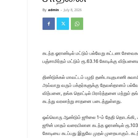
Kanyakumari
Today
By
admin
-
July 8, 2026
News
|
Kumari
News
|
Kanyakumari
News
கடந்த ஓராண்டில் மட்டும் பல்வேறு கட்டண சேவை
பஞ்சாமிர்தம் மட்டும் ரூ.63.16 கோடிக்கு விற்ப
திண்டுக்கல் மாவட்டம் பழநி தண்டாயுதபாணி சுவாம
அவ்வாறு வரும் பக்தர்களுக்கு தேவஸ்தானம் பல்வே
விற்பனை, தங்க தொட்டில் பிரார்த்தனை மற்றும் த
கடந்து வரலாற்று சாதனை படைத்துள்ளது.
ஒவ்வொரு ஆண்டும் ஜூலை 1-ம் தேதி தொடங்கி, 
ஜூன் மாதம் வரையிலான கடந்த ஓராண்டில் ரூ.103
கோடியை கடப்பது இதுவே முதல் முறையாகும். கடந்