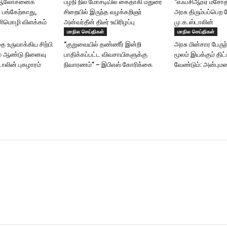
ய் ஆலோசனைக்
பழநி நில மோசடியில் கைதாகி மதுரை
“எஃப்சிஆர்ஏ மசோ
க பங்கேற்காது,
சிறையில் இருந்த வழக்கறிஞர்
அரசு திரும்பப்பெற 
ிமொழி விளக்கம்
அன்வர்தீன் திடீர் உயிரிழப்பு
மு.க.ஸ்டாலின்
மாநில செய்திகள்
மாநில செய்திகள்
 உருவாக்கிய சிற்பி
“குறுவையில் தண்ணீர் இன்றி
அரசு மின்சார பேரு
ம் ஆண்டு நினைவு
பாதிக்கப்பட்ட விவசாயிகளுக்கு
மூலம் இயக்கும் தி
ாலின் புகழாரம்
நிவாரணம்” – இபிஎஸ் கோரிக்கை
வேண்டும்: அன்பும