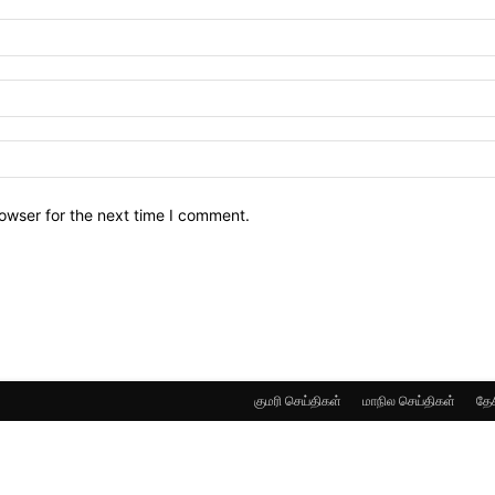
owser for the next time I comment.
குமரி செய்திகள்
மாநில செய்திகள்
தேச