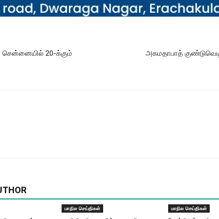
ி சென்னையில் 20-க்கும்
அகமதாபாத் குண்டுவெடி
UTHOR
மாநில செய்திகள்
மாநில செய்திகள்