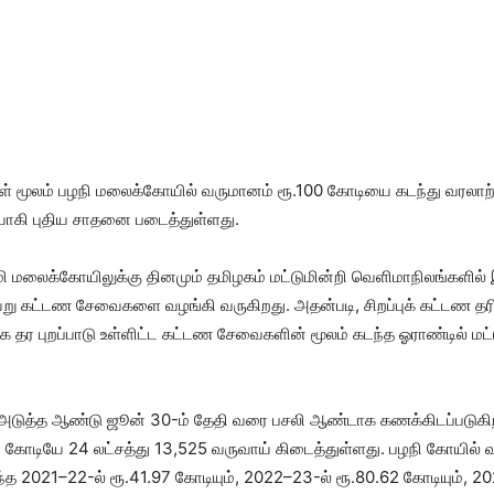
கள் மூலம் பழநி மலைக்கோயில் வருமானம் ரூ.100 கோடியை கடந்து வரலாற
னையாகி புதிய சாதனை படைத்துள்ளது.
ி மலைக்கோயிலுக்கு தினமும் தமிழகம் மட்டுமின்றி வெளிமாநிலங்களில் இ
று கட்டண சேவைகளை வழங்கி வருகிறது. அதன்படி, சிறப்புக் கட்டண தரிச
ங்க தர புறப்பாடு உள்ளிட்ட கட்டண சேவைகளின் மூலம் கடந்த ஓராண்டில் 
அடுத்த ஆண்டு ஜூன் 30-ம் தேதி வரை பசலி ஆண்டாக கணக்கிடப்படுகி
 கோடியே 24 லட்சத்து 13,525 வருவாய் கிடைத்துள்ளது. பழநி கோயில் 
த 2021–22-ல் ரூ.41.97 கோடியும், 2022–23-ல் ரூ.80.62 கோடியும், 20