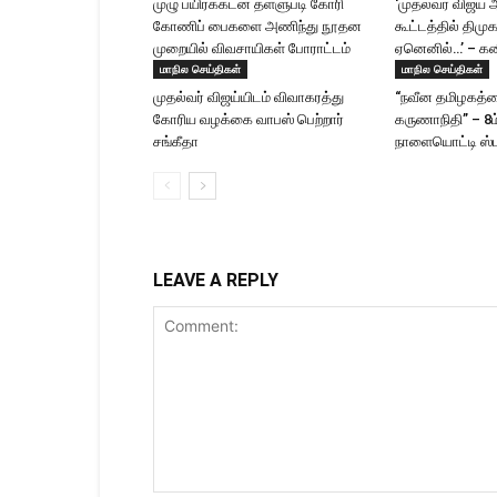
முழு பயிர்க்கடன் தள்ளுபடி கோரி
‘முதல்வர் விஜ
கோணிப் பைகளை அணிந்து நூதன
கூட்டத்தில் திமு
முறையில் விவசாயிகள் போராட்டம்
ஏனெனில்…’ – கன
மாநில செய்திகள்
மாநில செய்திகள்
முதல்வர் விஜய்யிடம் விவாகரத்து
“நவீன தமிழகத்தை
கோரிய வழக்கை வாபஸ் பெற்றார்
கருணாநிதி” – 8
சங்கீதா
நாளையொட்டி ஸ்ட
LEAVE A REPLY