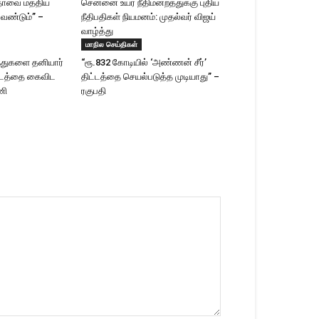
தாவை மத்திய
சென்னை உயர் நீதிமன்றத்துக்கு புதிய
வேண்டும்” –
நீதிபதிகள் நியமனம்: முதல்வர் விஜய்
வாழ்த்து
மாநில செய்திகள்
ந்துகளை தனியார்
“ரூ.832 கோடியில் ‘அண்ணன் சீர்’
ட்டத்தை கைவிட
திட்டத்தை செயல்படுத்த முடியாது” –
ணி
ரகுபதி