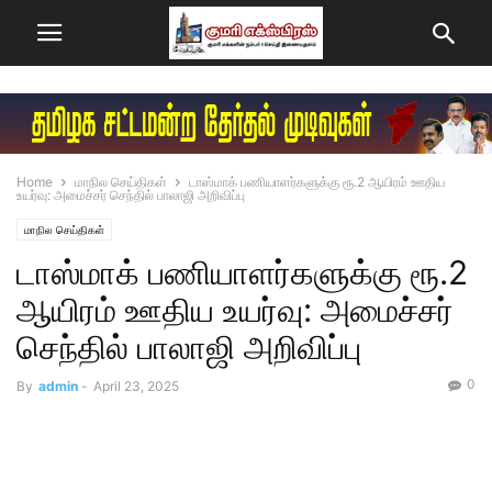
Home
மாநில செய்திகள்
டாஸ்மாக் பணியாளர்களுக்கு ரூ.2 ஆயிரம் ஊதிய
உயர்வு: அமைச்சர் செந்தில் பாலாஜி அறிவிப்பு
மாநில செய்திகள்
டாஸ்மாக் பணியாளர்களுக்கு ரூ.2
ஆயிரம் ஊதிய உயர்வு: அமைச்சர்
செந்தில் பாலாஜி அறிவிப்பு
0
By
admin
-
April 23, 2025