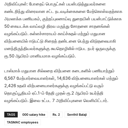
அறிவிப்புகள்: போதைப் பொருட்கள் பயன்படுத்துபவர்களை
கண்டறிந்து விரைவான சட்ட நடவடிக்கைகளை மேற்கொள்வதற்காக
அமலாக்க பணியகம், குற்றப்புலனாய்வு துறையின் பயன்பாட்டுக்காக
50 கையடக்க வாய்வழி திரவ மருந்து சோதனை சாதனங்கள்
வழங்கப்படும். கள்ளச்சாராயம் காய்ச்சுதல் மற்றும் மதுபான
விற்பனையில் ஈடுபட்டு சிறைத் தண்டனை பெற்று விடுதலையாகி
மனந்திருந்தியவர்களுக்கு சுயதொழிலில் ஈடுபட நபர் ஒருவருக்கு
ரூ.50 ஆயிரம் மானியமாக வழங்கப்படும்.
டாஸ்மாக் மதுபான சில்லறை விற்பனை கடைகளில் பணியாற்றும்
6,567 மேற்பார்வையாளர்கள், 14,636 விற்பனையாளர்கள் மற்றும்
2,426 உதவி விற்பனையாளர்களுக்கு வழங்கப்பட்டு வரும்
தொகுப்பூதியம் ஏப்.1-ம் தேதி முதல் ரூ.2 ஆயிரம் உயர்த்தி
வழங்கப்படும். இவை உட்பட 7 அறிவிப்புகளை வெளியிட்டார்.
TAGS
000 salary hike
Rs. 2
Senthil Balaji
TASMAC employees